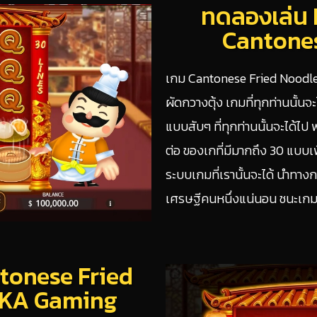
ทดลองเล่น 
Cantones
เกม Cantonese Fried Noodle
ผัดกวางตุ้ง เกมที่ทุกท่านนั้
แบบสับๆ ที่ทุกท่านนั้นจะได้ไ
ต่อ ของเกที่มีมากถึง 30 แบบเพ
ระบบเกมที่เรานั้นจะได้ นำทา
เศรษฐีคนหนึ่งแน่นอน ชนะเกมส
ntonese Fried
KA Gaming ​