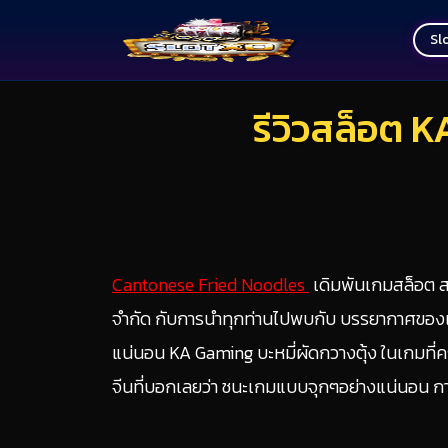
Sl
รีวิวสล็อต 
Cantonese Fried Noodles
เดิมพันเกมสล็อต ส
จำกัด กับการนำทุกท่านไปพบกับ บรรยากาศของเก
แน่นอน KA Gaming บะหมี่ผัดกวางตุ้ง ในเกมที่คร
จีนที่บอกเลยว่า ชนะเกมแบบจุกๆอย่างแน่นอน ก