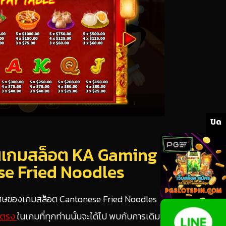
ปิด
ในเกมสล็อต KA Gaming
e Fried Noodles
ิเศษของเกมสล็อต Cantonese Fried Noodles
บตรง
ในเกมที่ทุกท่านนั้นจะได้ไป พบกับการเดิม