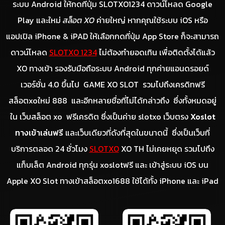
ระบบ Android ให้กดที่ปุ่ม SLOTXO1234 ดาวน์โหลด Google
Play และใหม่
สล็อต XO
ค่ายใหญ่ หากคุณใช้ระบบ iOS หรือ
แอปเปิล iPhone & iPAD ให้เลือกกดที่ปุ่ม App Store ก็จะสามารถ
ดาวน์โหลด
SLOTXO 1234
ไม่ต้องทำยอดเทิน เพื่อติดตั้งได้แล้ว
XO ทางเข้า รองรับมือถือระบบ Android ทุกค่ายแอนดรอยด์
เวอร์ชั่น 4.0 ขึ้นไป
GAME XO SLOT
รวมไปถึงเครดิทฟรี
สล็อตxoใหม่ 888 และอีกหลายชื่อที่ไม่ได้กล่าวถึง ซึ่งทั้งหมดอยู่
ใน เว็บสล็อต xo ฟรีเครดิต ซึ่งเป็นค่าย slotxo เว็บตรง
Xoslot
ทางเข้าเล่นฟรี
และเว็บเดียวที่ดังที่สุดในขนาดนี้ ซึ่งเป็นเว็บที่
บริการตลอด 24 ชั่วโมง
SLOTXO
XO TH ไม่เคยหยุด รวมไปถึง
แท็บเล็ต Android ทุกรุ่น xoslotฟรี และ เข้าสู่ระบบ iOS บน
Apple XO Slot ทางเข้าสล็อตxo1688 ใช้ได้ทั้ง iPhone และ iPad