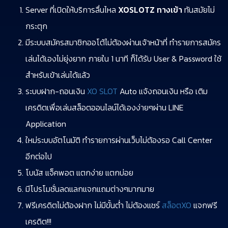
Server ที่เปิดให้บริการลื่นไหล
XOSLOTZ ทางเข้า
ทันสมัยไม่
กระตุก
มีระบบสมัครสมาชิกออโต้ไม่ต้องผ่านเจ้าหน้าที่ ทำรายการสมัคร
เล่นได้เองไม่ยุ่งยาก ภายใน 1 นาที ก็ได้รับ User & Password ใช้
สำหรับเข้าเล่นได้แล้ว
ระบบฝาก-ถอนเงิน
XO SLOT
Auto แจ้งถอนเงิน หรือ เติม
เครดิตเพื่อเล่นสล็อตออนไลน์ได้เองง่ายๆผ่าน LINE
Application
ใหม่ระบบอัตโนมัติ ทำรายการผ่านเว็บไม่ต้องรอ Call Center
อีกต่อไป
โบนัส แจ็คพอต แตกง่าย แตกบ่อย
มีโปรโมชั่นลดแลกแจกแถมต่างๆมากมาย
ฟรีเครดิตไม่ต้องฝาก ไม่มีขั้นต่ำ ไม่ต้องแชร์
สล็อตXO
แจกฟรี
เครดิต!!!