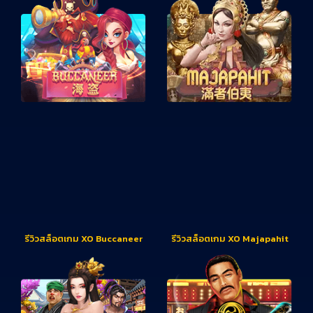
รีวิวสล็อตเกม XO Buccaneer
รีวิวสล็อตเกม XO Majapahit