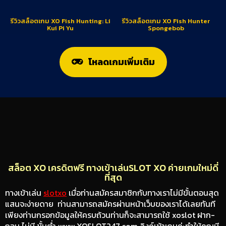
รีวิวสล็อตเกม XO Fish Hunting: Li
รีวิวสล็อตเกม XO Fish Hunter
Kui Pi Yu
Spongebob
โหลดเกมเพิ่มเติม
สล็อต XO เครดิตฟรี ทางเข้าเล่นSLOT XO ค่ายเกมใหม่ดี่
ที่สุด
ทางเข้าเล่น
slotxo
เมื่อท่านสมัครสมาชิกกับทางเราไม่มีขั้นตอนสุด
แสนจะง่ายดาย ท่านสามารถสมัครผ่านหน้าเว็บของเราได้เลยทันที
เพียงท่านกรอกข้อมูลให้ครบถ้วนท่านก็จะสามารถใช้ xoslot ฝาก-
ถอน ไม่มี ขั้นต่ำ www.XOSLOT247.com ลิงค์เข้าเกมค่ะ
ทำให้คุณมี