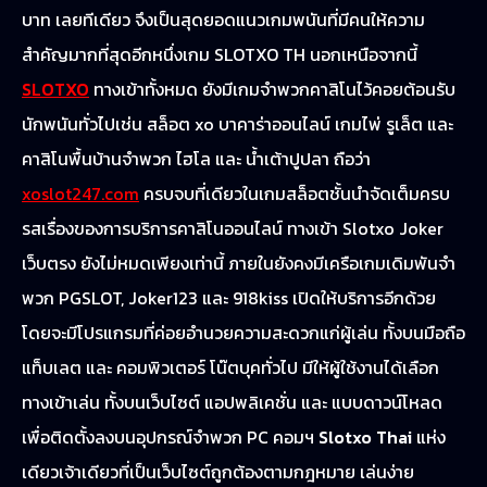
บาท เลยทีเดียว จึงเป็นสุดยอดแนวเกมพนันที่มีคนให้ความ
สำคัญมากที่สุดอีกหนึ่งเกม SLOTXO TH นอกเหนือจากนี้
SLOTXO
ทางเข้าทั้งหมด ยังมีเกมจำพวกคาสิโนไว้คอยต้อนรับ
นักพนันทั่วไปเช่น สล็อต xo บาคาร่าออนไลน์ เกมไพ่ รูเล็ต และ
คาสิโนพื้นบ้านจำพวก ไฮโล และ น้ำเต้าปูปลา ถือว่า
xoslot247.com
ครบจบที่เดียวในเกมสล็อตชั้นนำจัดเต็มครบ
รสเรื่องของการบริการคาสิโนออนไลน์ ทางเข้า Slotxo Joker
เว็บตรง ยังไม่หมดเพียงเท่านี้ ภายในยังคงมีเครือเกมเดิมพันจำ
พวก PGSLOT, Joker123 และ 918kiss เปิดให้บริการอีกด้วย
โดยจะมีโปรแกรมที่ค่อยอำนวยความสะดวกแก่ผู้เล่น ทั้งบนมือถือ
แท็บเลต และ คอมพิวเตอร์ โน๊ตบุคทั่วไป มีให้ผู้ใช้งานได้เลือก
ทางเข้าเล่น ทั้งบนเว็บไซต์ แอปพลิเคชั่น และ แบบดาวน์โหลด
เพื่อติดตั้งลงบนอุปกรณ์จำพวก PC คอมฯ
Slotxo Thai
แห่ง
เดียวเจ้าเดียวที่เป็นเว็บไซต์ถูกต้องตามกฎหมาย เล่นง่าย