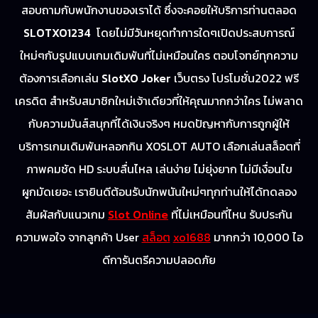
สอบถามกับพนักงานของเราได้ ซึ่งจะคอยให้บริการท่านตลอด
SLOTXO1234
โดยไม่มีวันหยุดทำการใดๆ
เปิดประสบการณ์
ใหม่ๆกับรูปแบบเกมเดิมพันที่ไม่เหมือนใคร ตอบโจทย์ทุกความ
ต้องการเลือกเล่น
SlotXO Joker
เว็บตรง โปรโมชั่น2022 ฟรี
เครดิต สำหรับสมาชิกใหม่เจ้าเดียวที่ให้คุณมากกว่าใคร ไม่พลาด
กับความมันส์สนุกที่ได้เงินจริงๆ หมดปัญหากับการถูกผู้ให้
บริการเกมเดิมพันหลอกกิน XOSLOT AUTO เลือกเล่นสล็อตที่
ภาพคมชัด HD ระบบลื่นไหล เล่นง่าย ไม่ยุ่งยาก ไม่มีเงื่อนไข
ผูกมัดเยอะ เรายินดีต้อนรับนักพนันใหม่ๆทุกท่านให้ได้ทดลอง
สัมผัสกับแนวเกม
Slot Online
ที่ไม่เหมือนที่ไหน รับประกัน
ความพอใจ จากลูกค้า User
สล็อต
xo1688
มากกว่า 10,000 ไอ
ดีการันตรีความปลอดภัย