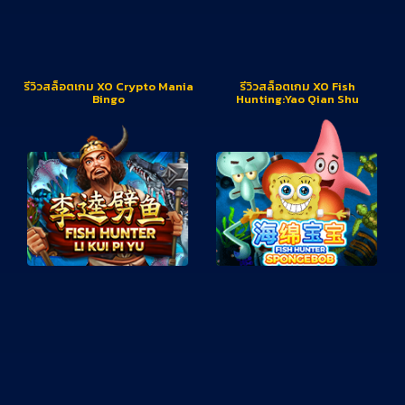
รีวิวสล็อตเกม XO Crypto Mania
รีวิวสล็อตเกม XO Fish
Bingo
Hunting:Yao Qian Shu