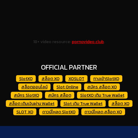
18+ video resource:
pornovideo.club
.
OFFICIAL PARTNER
SlotXO
สล็อต XO
XOSLOT
ทางเข้าSlotXO
สล็อตออนไลน์
Slot Online
สมัคร สล็อต XO
สมัคร SlotXO
สมัคร สล็อต
SlotXO เติม True Wallet
สล็อต เติมเงินผ่าน Wallet
Slot เติม True Wallet
สล็อต XO
SLOT XO
ดาวน์โหลด SlotXO
ดาวน์โหลด สล็อต XO