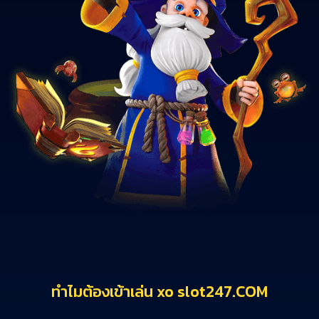
ทำไมต้องเข้าเล่น xo slot247.COM