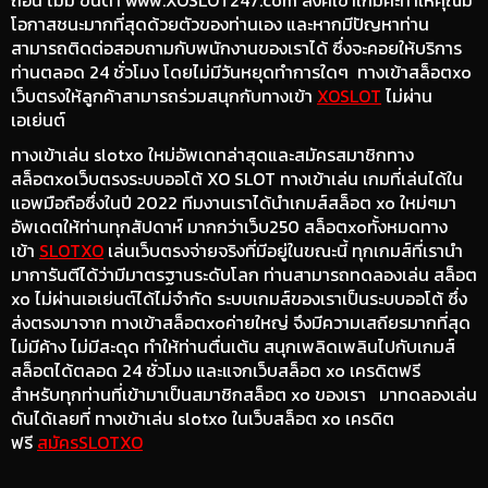
โอกาสชนะมากที่สุดด้วยตัวของท่านเอง และหากมีปัญหาท่าน
สามารถติดต่อสอบถามกับพนักงานของเราได้ ซึ่งจะคอยให้บริการ
ท่านตลอด 24 ชั่วโมง โดยไม่มีวันหยุดทำการใดๆ ทางเข้าสล็อตxo
เว็บตรงให้ลูกค้าสามารถร่วมสนุกกับทางเข้า
XOSLOT
ไม่ผ่าน
เอเย่นต์
ทางเข้าเล่น slotxo ใหม่อัพเดทล่าสุดและสมัครสมาชิกทาง
สล็อตxoเว็บตรงระบบออโต้ XO SLOT ทางเข้าเล่น เกมที่เล่นได้ใน
แอพมือถือซึ่งในปี 2022 ทีมงานเราได้นำเกมส์สล็อต xo ใหม่ๆมา
อัพเดตให้ท่านทุกสัปดาห์ มากกว่าเว็บ250 สล็อตxoทั้งหมดทาง
เข้า
SLOTXO
เล่นเว็บตรงจ่ายจริงที่มีอยู่ในขณะนี้ ทุกเกมส์ที่เรานำ
มาการันตีได้ว่ามีมาตรฐานระดับโลก ท่านสามารถทดลองเล่น สล็อต
xo ไม่ผ่านเอเย่นต์ได้ไม่จำกัด ระบบเกมส์ของเราเป็นระบบออโต้ ซึ่ง
ส่งตรงมาจาก ทางเข้าสล็อตxoค่ายใหญ่ จึงมีความเสถียรมากที่สุด
ไม่มีค้าง ไม่มีสะดุด ทำให้ท่านตื่นเต้น สนุกเพลิดเพลินไปกับเกมส์
สล็อตได้ตลอด 24 ชั่วโมง และแจกเว็บสล็อต xo เครดิตฟรี
สำหรับทุกท่านที่เข้ามาเป็นสมาชิกสล็อต xo ของเรา มาทดลองเล่น
ดันได้เลยที่ ทางเข้าเล่น slotxo ในเว็บสล็อต xo
เครดิต
ฟรี
สมัครSLOTXO