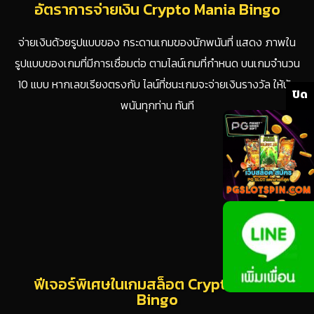
อัตราการจ่ายเงิน Crypto Mania Bingo
จ่ายเงินด้วยรูปแบบของ กระดานเกมของนักพนันที่ แสดง ภาพใน
รูปแบบของเกมที่มีการเชื่อมต่อ ตามไลน์เกมที่กำหนด บนเกมจำนวน
10 แบบ หากเลขเรียงตรงกับ ไลน์ที่ชนะเกมจะจ่ายเงินรางวัล ให้นัก
ปิด
พนันทุกท่าน ทันที
ฟีเจอร์พิเศษในเกมสล็อต Crypto Mania
Bingo