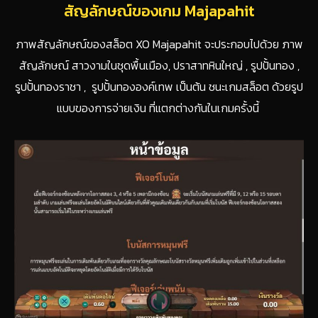
สัญลักษณ์ของเกม Majapahit
ภาพสัญลักษณ์ของสล็อต XO Majapahit จะประกอบไปด้วย ภาพ
สัญลักษณ์ สาวงามในชุดพื้นเมือง, ปราสาทหินใหญ่ , รูปปั้นทอง ,
รูปปั้นทองราชา , รูปปั้นทององค์เทพ เป็นต้น ชนะเกมสล็อต ด้วยรูป
แบบของการจ่ายเงิน ที่แตกต่างกันในเกมครั้งนี้