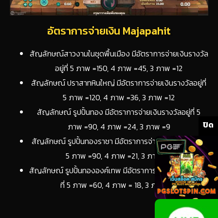
อัตราการจ่ายเงิน Majapahit
สัญลักษณ์สาวงามในชุดพื้นเมือง มีอัตราการจ่ายเงินรางวัล
อยู่ที่ 5 ภาพ =150, 4 ภาพ =45, 3 ภาพ =12
สัญลักษณ์ ปราสาทหินใหญ่ มีอัตราการจ่ายเงินรางวัลอยู่ที่
5 ภาพ =120, 4 ภาพ =36, 3 ภาพ =12
สัญลักษณ์ รูปปั้นทอง มีอัตราการจ่ายเงินรางวัลอยู่ที่ 5
ปิด
ภาพ =90, 4 ภาพ =24, 3 ภาพ =9
สัญลักษณ์ รูปปั้นทองราชา มีอัตราการจ่ายเงินรางวัลอยู่ที่
5 ภาพ =90, 4 ภาพ =21, 3 ภาพ =9
สัญลักษณ์ รูปปั้นทององค์เทพ มีอัตราการจ่ายเงินรางวัลอยู่
ที่ 5 ภาพ =60, 4 ภาพ = 18, 3 ภาพ = 6