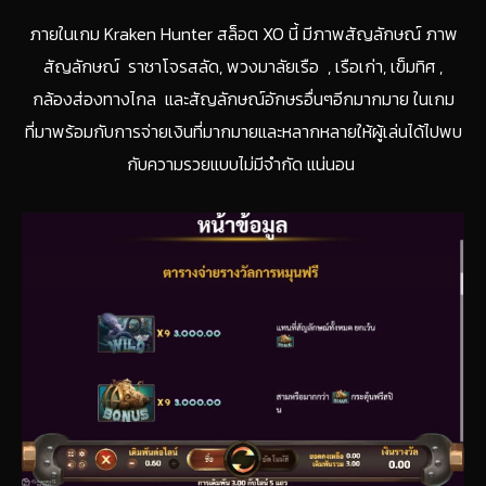
ภายในเกม Kraken Hunter สล็อต XO นี้ มีภาพสัญลักษณ์ ภาพ
สัญลักษณ์ ราชาโจรสลัด, พวงมาลัยเรือ , เรือเก่า, เข็มทิศ ,
กล้องส่องทางไกล และสัญลักษณ์อักษรอื่นๆอีกมากมาย ในเกม
ที่มาพร้อมกับการจ่ายเงินที่มากมายและหลากหลายให้ผู้เล่นได้ไปพบ
กับความรวยแบบไม่มีจำกัด แน่นอน