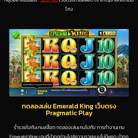
โกง
ทดลองเล่น Emerald King เว็บตรง
Pragmatic Play
ร่ำรวยไปกับเกมสล็อต ทดลองเล่นเกมไปกับ การทำงานเกม
Emerald King เกมที่นำทุกท่านไปสู่ความรวยแบบไม่มีหยุด นำทุก