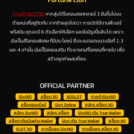
ทางเข้า SLOTXO
หากสุ่มได้ไอคอนสแคทเทอร์ 3 อันขึ้นไปบน
ตำแหน่งที่อยู่ติดกัน จากซ้ายสุดไปขวา การเปิดใช้งานฟีเจอร์
ฟรีสปิน คุณจะมี 6 ตัวเลือกให้เลือก และยังมีรูปปั้นสิงโต เพราะ
มันเป็นสัไอคอนพิเศษ ที่มีประโยชน์ ซึ่งจะลงจอดบนวงล้อที่ 2, 3
และ 4 เท่านั้น มันเป็ไอคอนเสริม ที่จะมาแทนที่ไอคอนที่หายไป เพื่อ
สร้างชุดค่าผสมที่ชนะ
OFFICIAL PARTNER
SlotXO
สล็อต XO
XOSLOT
ทางเข้าSlotXO
สล็อตออนไลน์
Slot Online
สมัคร สล็อต XO
สมัคร SlotXO
สมัคร สล็อต
SlotXO เติม True Wallet
สล็อต เติมเงินผ่าน Wallet
Slot เติม True Wallet
สล็อต XO
SLOT XO
ดาวน์โหลด SlotXO
ดาวน์โหลด สล็อต XO