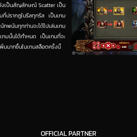
ังเป็นสัญลักษณ์ Scatter เป็น
กมที่ปรากฏในรีลทุกรีล เป็นเกม
นักพนันทุกท่านจะได้ไปเล่นเกม
กมนั้นได้กำหนด เป็นเกมที่จะ
พิ่มมากขึ้นในเกมสล็อตครั้งนี้
OFFICIAL PARTNER