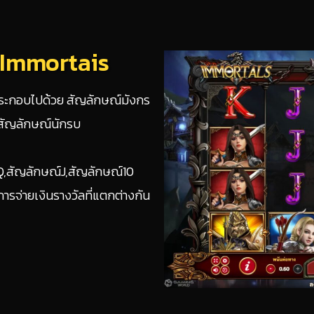
 Immortais
ะกอบไปด้วย สัญลักษณ์มังกร
,สัญลักษณ์นักรบ
,สัญลักษณ์J,สัญลักษณ์10
รจ่ายเงินรางวัลที่แตกต่างกัน