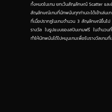
ทั้งหมดในเกม ยกเว้นสัญลักษณ์ Scatter และย
สัญลักษณ์เกมที่นักพนันทุกท่านจะได้เข้าเล่นเ
ที่เมื่อปรากฏในเกมจำนวน 3 สัญลักษณ์ขึ้นไป 
รางวัล ในรูปแบบของสปินเกมฟรี ในจำนวนที่เ
ทำให้นักพนันได้ไปหมุนเกมเพื่อรับรางวัลเกมที่เ