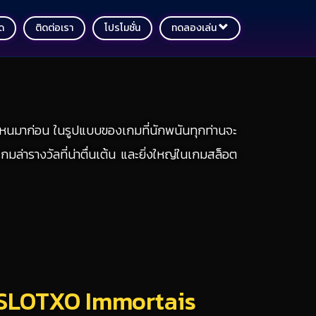
ด
ติดต่อเรา
โปรโมชั่น
ทดลองเล่น
ี่ไหนมาก่อน ในรูปแบบของเกมที่นักพนันทุกท่านจะ
เกมล่ารางวัลที่น่าตื่นเต้น และยิ่งใหญ่ในเกมสล็อต
 SLOTXO Immortais