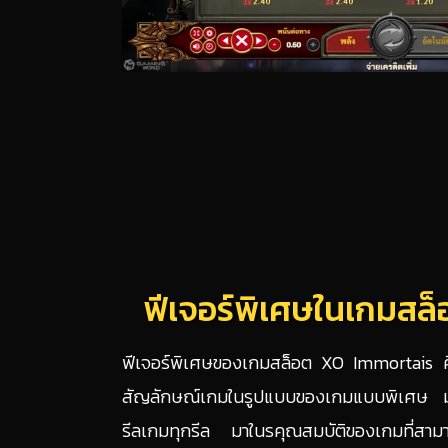
ฟีเจอร์พิเศษในเกมสล
ฟีเจอร์พิเศษของเกมสล็อต XO Immortais ค
สัญลักษณ์เกมในรูปแบบของเกมแบบพิเศษ ม
รีลเกมทุกรีล มาในรคุณสมบัติของเกมที่สาม