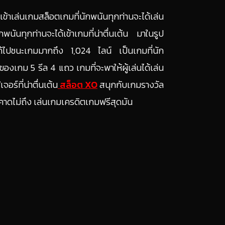
ข้าเล่นเกมสล็อตเกมที่นักพนันทุกท่านจะได้เล่น
พนันทุกท่านจะได้เข้าเกมที่น่าตื่นเต้น มาในรูป
ด้ไปชนะเกมมากถึง 1,024 ไลน์ เป็นเกมที่นัก
องเกม 5 รีล 4 แถว เกมที่จะพาให้ผู้เล่นได้เล่น
ร์ที่น่าตื่นเต้น
สล็อต
XO
สนุกกับเกมรางวัล
คาดไม่ถึง เล่นเกมเครดิตเกมฟรีสุดมัน