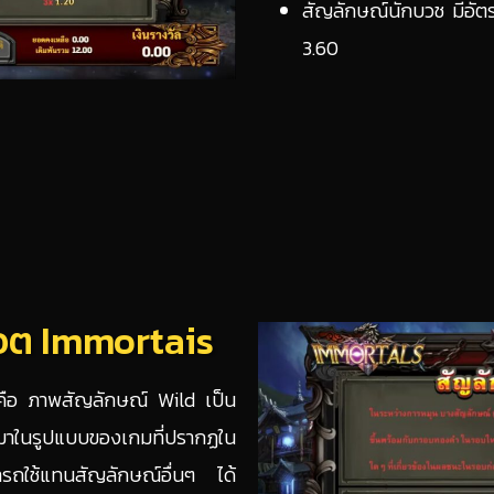
สัญลักษณ์นักบวช มีอัต
3.60
็อต Immortais
ือ ภาพสัญลักษณ์ Wild เป็น
าในรูปแบบของเกมที่ปรากฏใน
ารถใช้แทนสัญลักษณ์อื่นๆ ได้