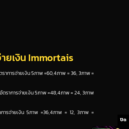
่ายเงิน Immortais
ัตราการจ่ายเงิน 5ภาพ =60,4ภาพ = 36, 3ภาพ =
อัตราการจ่ายเงิน 5ภาพ =48,4ภาพ = 24, 3ภาพ
ราการจ่ายเงิน 5ภาพ =36,4ภาพ = 12, 3ภาพ =
ปิด