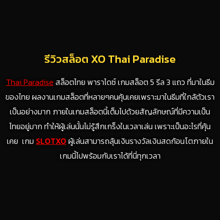
รีวิวสล็อต XO Thai Paradise
Thai Paradise
สล็อตไทย พาราไดซ์ เกมสล็อต 5 รีล 3 แถว ที่มาในธีม
ของไทย ผลงานเกมสล็อตที่หลายๆคนคุ้นเคยเพราะมาในธีมที่ใกล้ตัวเรา
เป็นอย่างมาก ภายในเกมสล็อตนี้เต็มไปด้วยสัญลักษณ์ที่มีความเป็น
ไทยอยู่มาก ทำให้ผู้เล่นนั้นไม่รู้สึกเกร็งในเวลาเล่น เพราะเป็นอะไรที่คุ้น
เคย เกม
SLOTXO
ผู้เล่นสามารถลุ้นเงินรางวัลเงินสดก้อนโตภายใน
เกมนี้ไปพร้อมกับเราได้ที่นี่ทุกเวลา