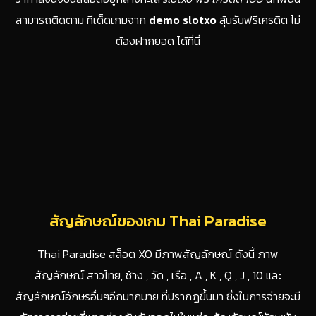
สามารถติดตาม ทีเด็ดเกมจาก
demo slotxo
ลุ้นรับฟรีเครดิต ไม่
ต้องฝากยอด ได้ที่นี่
สัญลักษณ์ของเกม Thai Paradise
Thai Paradise
สล็อต XO มีภาพสัญลักษณ์ ดังนี้ ภาพ
สัญลักษณ์ สาวไทย, ช้าง , วัด , เรือ , A , K , Q , J , 10 และ
สัญลักษณ์อักษรอื่นๆอีกมากมาย ที่ปรากฏขึ้นมา ซึ่งในการจ่ายจะมี