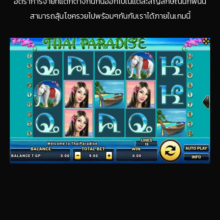
อัตราการจ่ายที่แตกต่างกันกันออกไปในแต่ละสัญลักษณ์นักพนัน
สามารถลุ้นโชครวยไปพร้อมๆกันกับเราได้ภายในเกมนี้