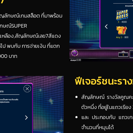
ญลักษณ์เกมสล็อต ที่มาพร้อม
ญลักษณ์SUPER
เหลือง,สัญลักษณ์เลข7สีแดง
ไป พบกับ การจ่ายเงิน ที่แตก
4000 บาท
ฟีเจอร์ชนะรา
สัญลักษณ์ รางวัลคูณค
ตัวหนึ่ง ที่อยู่ในแถวเรีย
และ ประกอบกับ แถวเกมท
จำนวนที่หมุนได้