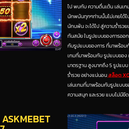
ไป พบกับ ความตื่นเต้น เล่นเก
นักพนันทุกๆท่านนั้นไม่เคยได้ไ
นักนพัน จะได้ไป สู่ความร่ำรว
ทันสมัย ในรูปแบบของการออ
กับรูปแบบของการ ที่มาพร้อมก
เกมที่มาพร้อมกับ รูปแบบของ ก
มาตรฐาน สูงมากถึง 5 รูปแบบ ท
ร่ำรวย อย่างแน่นอน
สล็อต
X
เล่นเกมที่มาพร้อมกับรูปแบบขอ
ความสนุก และรวย แบบไม่มีขีด
อต ASKMEBET
7