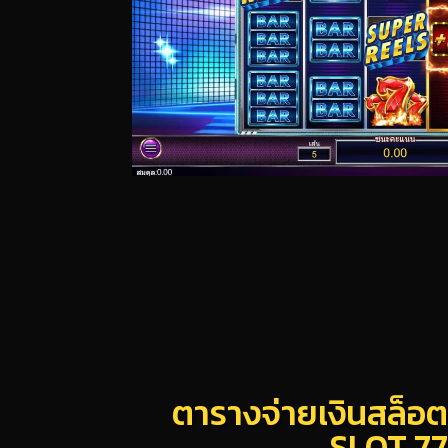
ตารางจ่ายเงินสล็
SLOT 77