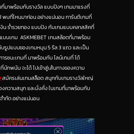
มที่มาพร้อมกับรางวัล แบบปังๆ เกมมาแรงที่
ป พบที่ไหนมาก่อน อย่างแน่นอน การันตีเกมที่
ยเงิน ร่ำรวยทอง แบบปัง กับเกมแบบคลาสสิคที่
กแบบเกม ASKMEBET เกมสล้อตที่มาพร้อม
ับรูปแบบของเกมหมุน 5 รีล 3 แถว และเป็น
ารชนะเกมที่ มาพร้อมกับ ไลน์เกมที่ ได้
ี่นักพนัน จะได้ ไปเข้าสู่เส้นทางของความ
O
สมัครเล่นเกมสล็อต สนุกกับเกมรางวัลใหญ่
งความสนุก และมั่งคั่ง ในเกมที่มาพร้อมกับ
จำกัด อย่างแน่นอน