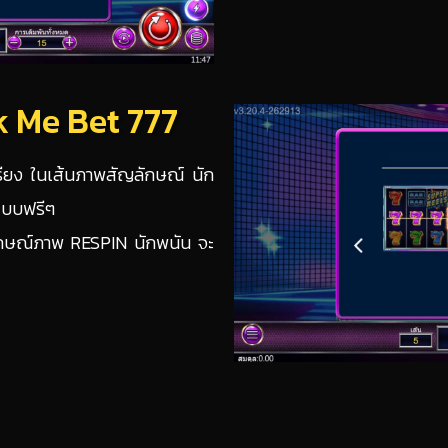
k Me Bet 777
ียง ในเส้นภาพสัญลักษณ์ นัก
แบบฟรีๆ
ักษณ์ภาพ RESPIN นักพนัน จะ