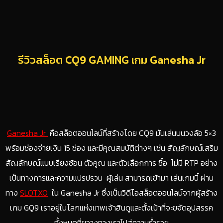
รีวิวสล็อต CQ9 GAMING เกม Ganesha Jr
Ganesha Jr
คือสล็อตออนไลน์ที่สร้างโดย CQ9 มันเล่นบนวงล้อ 5×3
พร้อมช่องจ่ายเงิน 15 ช่อง และมีคุณสมบัติต่างๆ เช่น สัญลักษณ์เสริม
สัญลักษณ์แบบเรียงซ้อน ตัวคูณ และตัวเลือกการ ซื้อ ไม่มี RTP อย่าง
เป็นทางการและความแปรปรวน ผู้เล่น สามารถเข้ามา เล่นเกมนี้ ผ่าน
ทาง
SLOTXO
ใน Ganesha Jr ซึ่งเป็นวิดีโอสล็อตออนไลน์จากผู้สร้าง
เกม GQ9 เราอยู่ในโลกแห่งเทพเจ้าฮินดูและตั้งเป้าที่จะขจัดอุปสรรค
ทั้งหมดที่ขวางทางเราไปสู่ความร่ำรวย