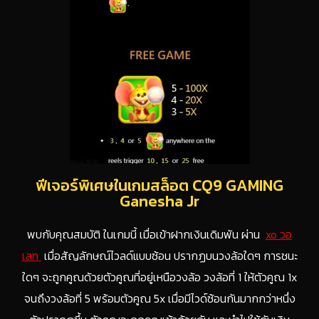
ฟีเจอร์พิเศษในเกมสล็อต CQ9 GAMING
Ganesha Jr
พบกับคุณสมบัติ ในเกมนี้ เมื่อเข้าฝากเงินเดิมพัน ผ่าน
xo วอ
เลท
เมื่อสัญลักษณ์ไวลด์แบบซ้อน ปรากฏบนวงล้อใดๆ การชนะ
ใดๆ จะถูกคูณด้วยตัวคูณที่อยู่เหนือวงล้อ วงล้อที่ 1 ให้ตัวคูณ 1x
จนถึงวงล้อที่ 5 พร้อมตัวคูณ 5x เมื่อมีไวด์ซ้อนกันมากกว่าหนึ่ง