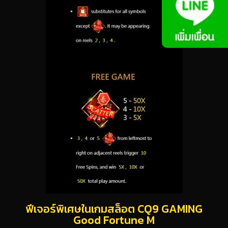
ฟีเจอร์พิเศษในเกมสล็อต CQ9 GAMING
Good Fortune M