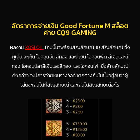
อัตราการจ่ายเงิน Good Fortune M สล็อต
ค่าย CQ9 GAMING
ผลงาน
XOSLOT
เกมนี้มาพร้อมสัญลักษณ์ 10 สัญลักษณ์ ซึ่ง
ผู้เล่น จะเห็น ไอคอนจีน สีทอง และสีเงิน ไอคอนพัด สีเงินและสี
ทอง ไอคอนปลาสีเงินและสีทอง และไอคอนไพ่ ซึ่งสัญลักษณ์
ดังกล่าว จะมีการจ่ายเงินรางวัลที่แตกต่างกันไปขึ้นอยู่กับว่าผู้
เล่นจะเล่นได้กี่สัญลักษณ์ และเล่นได้สัญลักษณ์อะไร