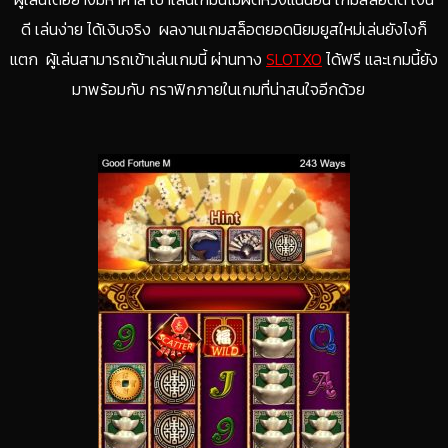
ดี เล่นง่าย ได้เงินจริง ผลงานเกมสล็อตยอดนิยมยูสใหม่เล่นยังไงก็
แตก ผู้เล่นสามารถเข้าเล่นเกมนี้ ผ่านทาง
SLOTXO
ได้ฟรี และเกมนี้ยัง
มาพร้อมกับ กราฟิกภายในเกมที่น่าสนใจอีกด้วย