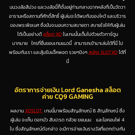
บนวงล้อสีม่วง และวงล้อนี้ก็ตั้งอยู่ท่ามกลางฉากหลังที่เป็นวัดวา
อารามหรือสถานที่ศักดิ์สิทธิ์ ผู้เล่นจะได้พบกับของไหว้ และบริวาร
ของพระพิฆเนศ ซึ่งมันจะมอบความสบายตา สบายใจให้กับผู้เล่น
ได้เป็นอย่างดี
สล็อต XO
ในเกมนั้นเต็มไปด้วยตัวการ์ตูน
มากมาย ใครที่ชื่นชอบเกมแนวนี้ สามารถเข้ามาเล่นได้ที่นี่ ไป
พร้อมกับเรา และลุ้นรับแจ็คพอต รวยๆปังๆ
สมัคร SLOTXO
ได้ที่
นี่
อัตราการจ่ายเงิน Lord Ganesha สล็อต
ค่าย CQ9 GAMING
ผลงาน
XOSLOT
เกมนี้มาพร้อมสัญลักษณ์ 8 สัญลักษณ์ ซึ่ง
ผู้เล่น จะเห็น ดอกบัว สับปะรด กล้วย ขยนนม และไอคอนไพ่ 4
ใบ ซึ่งสัญลักษณ์ดังกล่าว จะมีการจ่ายเงินรางวัลที่แตกต่างกัน