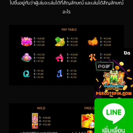
ไปขึ้นอยู่กับว่าผู้เล่นจะเล่นได้กี่สัญลักษณ์ และเล่นได้สัญลักษณ์
อะไร
ปิด