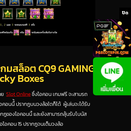
ปิด
นเกมสล็อต CQ9 GAMING
cky Boxes
มาย
Slot Online
ซึ่งไอคอน เกมฟรี จะสามรถ
 ไอคอนนี้้ ปรากฏบนวงล้อใดก็ได้ ผู้เล่นจะได้รับ
กฏของไอคอนนี้ และยังสามารถลุ้นรับโบนัส
ื่อไอคอน 15 ปรากฏจนเต็มวงล้อ