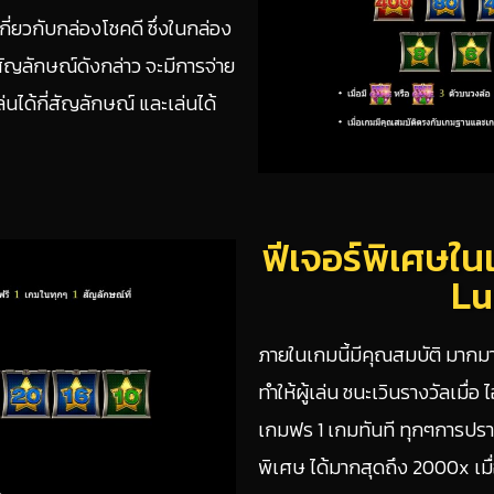
ี่ยวกับกล่องโชคดี ซึ่งในกล่อง
ซึ่งสัญลักษณ์ดังกล่าว จะมีการจ่าย
เล่นได้กี่สัญลักษณ์ และเล่นได้
ฟีเจอร์พิเศษใ
Lu
ภายในเกมนี้มีคุณสมบัติ มาก
ทำให้ผู้เล่น ชนะเวินรางวัลเมื่อ
เกมฟร 1 เกมทันที ทุกๆการปรา
พิเศษ ได้มากสุดถึง 2000x เม