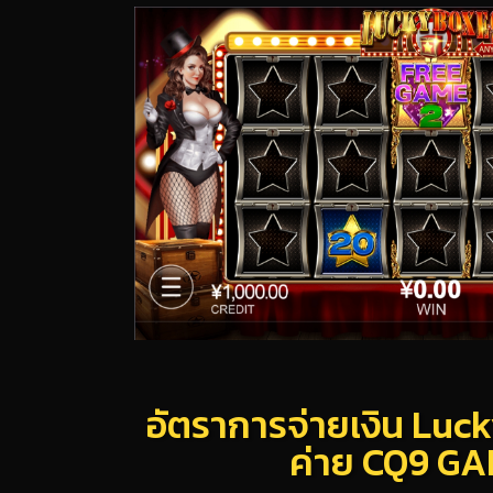
อัตราการจ่ายเงิน Luc
ค่าย CQ9 G