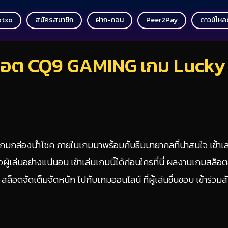
otxo
สมัครสมาชิก
ฝาก-ถอน
Peer2Pay
ดาวน์โหล
สล็อต CQ9 GAMING เกม Lucky
กมกล่องนำโชค ภายในเกมมาพร้อมกับธีมมายากลที่น่าสนใจ เข้าเลน
ู้เล่นอย่างแน่นอน เข้าเล่นเกมนี้ได้ก่อนใครที่นี่ ผลงานเกมสล็อตสุ
สล็อตจัดเต็มจัดหนัก ไปกับเกมออนไลน์ ที่ผู้เล่นชื่นชอบ เข้าร่