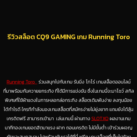
รีวิวสล็อต CQ9 GAMING เกม Running Toro
Running Toro
ร่วมสนุกไปกับเกม รันนิ่ง โทโร่ เกมสล็อตออนไลน์
ที่มาพร้อมกับควายยกระทิง ที่ได้มีการแข่งขัน ซึ่งในเกมนี้จะมาโชว์ สกิล
พิเศษที่ใช้ผ้าแดงในการหลอกล่อกระทิง สล็อตเดิมพันง่าย ลงทุนน้อย
ได้กำไรดี ใครทีกำลังมองเกมสล็อตที่สมัครง่ายไม่ยุ่งยาก แถมยังได้ลุ้น
เครดิตฟรี สามารถเข้ามา เล่นเกมนี้ ผ่านทาง
SLOTXO
ผลงานเกม
นาทีทองเกมยอดฮิตมาแรง ฝาก ถอนเครดิต ไม่มีขั้นต่ำ เข้าร่วมผจญ
ภัยและสนุกสนาน ไปพร้อมกับเราได้ที่นี่ ฟรีๆ เกมสล็อตที่เต็มไปด้วย