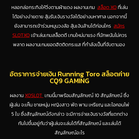
หลอกล่อกระทิงให้วิ่งตามผ้าแดง ผลงานเกม
สล็อต XO
ที่เล่น
ได้อย่างง่ายดาย ลุ้นรับเงินรางวัลได้อย่างมหาศาล นอกจากนี้
ยังสามารถเข้าร่วมหมุนวงล้อ ลุ้นเงินล้านได้ก่อนใคร
สมัคร
SLOTXO
เข้าเล่นเกมสล็อตดี เกมใหม่มาแรง ที่นักพนันไม่ควร
พลาด ผลงานเกมยอดฮิตติดกระแส ที่กำลังเป็นที่จับตามอง
อัตราการจ่ายเงิน Running Toro สล็อตค่าย
CQ9 GAMING
ผลงาน
XOSLOT
เกมนี้มาพร้อมสัญลักษณ์ 10 สัญลักษณ์ ซึ่ง
ผู้เล่น จะเห็น ชายหนุ่ม หญิงสาว พัด พาน เหรียญ และไอคอนไพ่
5 ใบ ซึ่งสัญลักษณ์ดังกล่าว จะมีการจ่ายเงินรางวัลที่แตกต่าง
กันไปขึ้นอยู่กับว่าผู้เล่นจะเล่นได้กี่สัญลักษณ์ และเล่นได้
สัญลักษณ์อะไร