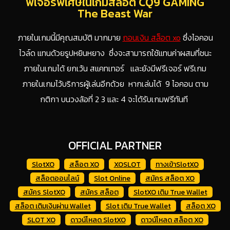
ฟีเจอร์พิเศษในเกมสล็อต CQ9 GAMING
The Beast War
ภายในเกมนี้มีคุณสมบัติ มากมาย
ถอนเงิน สล็อต xo
ซึ่งไอคอน
ไวล์ด แทนด้วยรูปหยินหยาง ซึ่งจะสามารถใช้แทนค่าผสมที่ชนะ
ภายในเกมได้ ยกเว้น สแคทเทอร์ และยังมีฟรีเจอร์ ฟรีเกม
ภายในเกมไว้บริการผู้เล่นอีกด้วย หากเล่นได้ 9 ไอคอน ตาม
กติกา บนวงล้อที่ 2 3 และ 4 จะได้รับเกมฟรีทันที
OFFICIAL PARTNER
SlotXO
สล็อต XO
XOSLOT
ทางเข้าSlotXO
สล็อตออนไลน์
Slot Online
สมัคร สล็อต XO
สมัคร SlotXO
สมัคร สล็อต
SlotXO เติม True Wallet
สล็อต เติมเงินผ่าน Wallet
Slot เติม True Wallet
สล็อต XO
SLOT XO
ดาวน์โหลด SlotXO
ดาวน์โหลด สล็อต XO