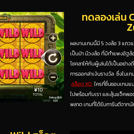
ทดลองเล่น 
Z
ผลงานเกมนี้มี 5 วงล้อ 3 แถวและ
เป็นป่า มีวงล้อ ที่มีกำแพงอิ
โชคลาให้กับผู้เล่นได้เป็นอย่างด
การออกล่าเงินรางวัล ซึ่งในเก
สล็อต XO
ใครที่ชื่นชอบเกมแ
ไปพร้อมกับเรา และลุ้นแจ็คพอต
พลาด เกมที่ได้รับการันตีจากนั