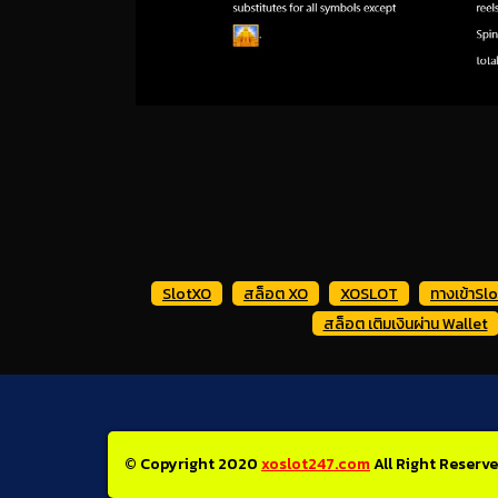
SlotXO
สล็อต XO
XOSLOT
ทางเข้าSl
สล็อต เติมเงินผ่าน Wallet
© Copyright 2020
xoslot247.com
All Right Reserve