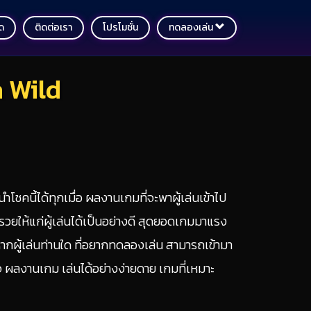
ด
ติดต่อเรา
โปรโมชั่น
ทดลองเล่น
 Wild
ชคนี้ได้ทุกเมื่อ ผลงานเกมที่จะพาผู้เล่นเข้าไป
รวยให้แก่ผู้เล่นได้เป็นอย่างดี สุดยอดเกมมาแรง
ล หากผู้เล่นท่านใด ที่อยากทดลองเล่น สามารถเข้ามา
จ ผลงานเกม เล่นได้อย่างง่ายดาย เกมที่เหมาะ