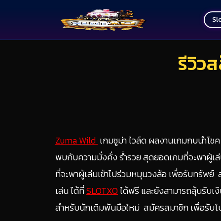
Sl
รีวิ
Zuma Wild
เกมซูม่า ไวล์ด ผลงานเกมกบนำโชค ที่
พบกับความมั่งคั่ง ร่ำรวย สุดยอดเกมที่จะพาผู้เ
ที่จะพาผู้เล่นเข้าไปร่วมหมุนวงล้อ เพื่อรับทรัพย
เล่น ได้ที่
SLOTXO
ได้ฟรี และยังสามารถลุ้นรับเง
สำหรับนักเดิมพันมือใหม่ สมัครสมาชิก เพื่อรับโ