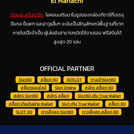
El Mariachi
Slotxo ฟรีเครดิต
ไอคอนเสริมมาในรูปของกล่องกีตาร์ที่บรรจุ
ปืนกล ปืนพก และอาวุธอื่นๆ จะนับเป็นสัญลักษณ์พื้นฐานที่ขาด
หายไปเมื่อจำเป็น ผู้เล่นยังสามารถเปิดใช้งานรอบ ฟรีสปินได้
สูงสุด 20 รอบ
OFFICIAL PARTNER
SlotXO
สล็อต XO
XOSLOT
ทางเข้าSlotXO
สล็อตออนไลน์
Slot Online
สมัคร สล็อต XO
สมัคร SlotXO
สมัคร สล็อต
SlotXO เติม True Wallet
สล็อต เติมเงินผ่าน Wallet
Slot เติม True Wallet
สล็อต XO
SLOT XO
ดาวน์โหลด SlotXO
ดาวน์โหลด สล็อต XO