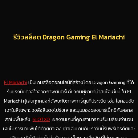
รีวิวสล็อต Dragon Gaming El Mariachi
El Mariachi
เป็นเกมสล็อตออนไลน์ที่สร้างโดย Dragon Gaming ที่ได้
รับแรงบันดาลใจจากภาพยนตร์เกี่ยวกับผู้ชายที่น่าสนใจเช่นนี้ ใน El
Mariachi ผู้เล่นทุกคนจะได้พบกับภาพการ์ตูนที่ประณีต เช่น ไอคอนขัด
เงาในสีเฉพาะ วงล้อสีแดงโปร่งใส และมุมมองของบาร์เม็กซิกันคลาส
สิกในพื้นหลัง
SLOTXO
ผลงานเกมที่คุณสามารถปรับเปลี่ยนจำนวน
เงินในการเดิมพันได้ด้วยตัวเอง เข้าเล่นเกมกับเราวันนี้รับฟรีเครดิิตและ
เงินรางวัลได้อย่างไม่จำกัด เกมสล็อต สุดลึกลับ ที่ไม่ควรพลาด