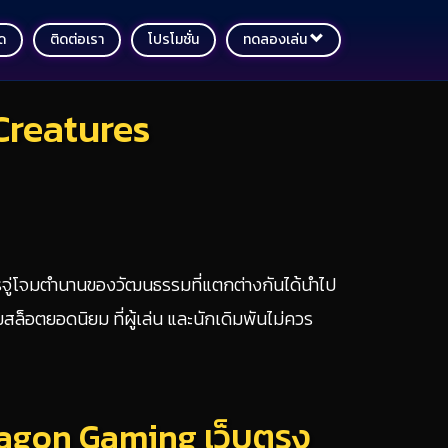
ด
ติดต่อเรา
โปรโมชั่น
ทดลองเล่น
Creatures
รจู่โจมตำนานของวัฒนธรรมที่แตกต่างกันได้นำไป
็อตยอดนิยม ที่ผู้เล่น และนักเดิมพันไม่ควร
agon Gaming เว็บตรง