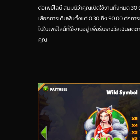
ต่อเพย์ไลน์ สมมติว่าคุณเปิดใช้งานทั้งหมด 30 
เลือกการเดิมพันตั้งแต่ 0.30 ถึง 90.00 ต่อการห
ไปในเพย์ไลน์ที่ใช้งานอยู่ เพื่อรับรางวัลเงินส
คุณ