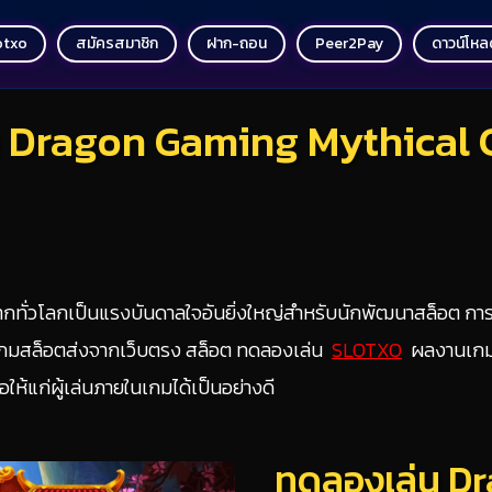
otxo
สมัครสมาชิก
ฝาก-ถอน
Peer2Pay
ดาวน์โหล
อต Dragon Gaming Mythical 
กทั่วโลกเป็นแรงบันดาลใจอันยิ่งใหญ่สำหรับนักพัฒนาสล็อต กา
่น เกมสล็อตส่งจากเว็บตรง สล็อต ทดลองเล่น
SLOTXO
ผลงานเกมสล
ห้แก่ผู้เล่นภายในเกมได้เป็นอย่างดี
ทดลองเล่น Dr