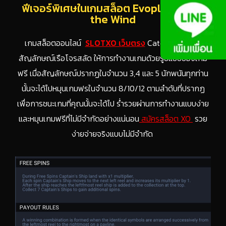
ฟีเจอร์พิเศษในเกมสล็อต Evoplay Catch
the Wind
เกมสล็อตออนไลน์
SLOTXO เว็บตรง
Catch the Wind
สัญลักษณ์เรือโจรสลัด ให้การทำงานเกมด้วยรูปแบบของเกม
ฟรี เมื่อสัญลักษณ์ปรากฏในจำนวน 3,4 และ 5 นักพนันทุกท่าน
นั้นจะได้ไปหมุนเกมฟรในจำนวน 8/10/12 ตามลำดับที่ปรากฏ
เพื่อการชนะเกมที่คุณนั้นจะได้ไป ร่ำรวยผ่านการทำงานแบบง่าย
และหมุนเกมฟรีที่ไม่มีจำกัดอย่างแน่นอน
สมัครสล็อต XO
รวย
ง่ายจ่ายจริงแบบไม่มีจำกัด