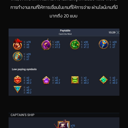
การทำงานเกมที่ให้การเชื่อมในเกมที่ให้การจ่าย ผ่านไลน์เกมที่มี
มากถึง 20 แบบ