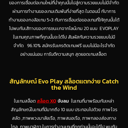
ของการเชื่อมต่อเกมใหม่ที่นำคุณนั้นไปสู่ความรวยแบบไม่มีจำกัด
ผ่านการทำงานของเกมเดิมพันที่ง่ายที่สุด ในตอนนี้ กับาการ
ทำงานของกงล้อเกม 5×3 กับการเชื่อมต่อของเกมที่ให้คุณนั้นได้
ไปพบกับเส้ทางของการชนะเกจากไลน์เกม 20 แบบ EVOPLAY
ในเกมคุณภาพที่คุณนั้นจะได้ไป สัมผัสกับความรวยแบบไม่มี
จำกัด 96.10% สมัครรับเครดิตเกมฟรี แบบไม่มีอะไรจำกัด
อย่างแน่นอน การันตีความสนุก สุดยอดเกมสล็อต
สัญลักษณ์ Evo Play สล็อตแตกง่าย Catch
the Wind
ในเกมสล็อต
สล็อต XO
จับลม
ในเกมที่มาพร้อมกับเหล่า
สัญลักษณ์ในเกมที่มีมากถึง 10 แบบ ประกอบไปด้วย ภาพโจร
สลัด ,ภาพพวงมาลัยเรือ, ภาพสมอเรือ, ภาพกลองส่องทาง
ไกล, ภาพนาฬิกา ในการทำงานเกมที่ทุกท่านนั้นจะได้ไป พบกับ