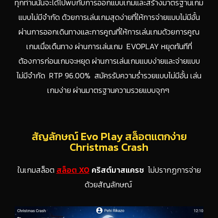
ทุกท่านนั้นจะได้ไปพบกับการออกแบบเกมและสร้างมาตรฐานเกม
แบบไม่มีจำกัด ด้วยการเล่นเกมสุดง่ายที่ให้การจ่ายแบบไม่มีอั้น
ผ่านการออกเดินทางและการคูณที่ให้การเล่นเกมด้วยการคูณ
เกมเมื่อเดืนทาง ผ่านการเล่นเกม EVOPLAY หยุดทันทีที่
ต้องการก่อนเกมจะหยุด ผ่านการเล่นเกมแบบง่ายและจ่ายแบบ
ไม่มีจำกัด RTP 96.00% สมัครรับความร่ำรวยแบบไม่มีอั้น เล่น
เกมง่าย ผ่านมาตรฐานความรวยแบบจุกๆ
สัญลักษณ์ Evo Play สล็อตแตกง่าย
Christmas Crash
ในเกมสล็อต
สล็อต XO
คริสต์มาสแครช
ไม่ปรากฏการจ่าย
ด้วยสัญลักษณ์