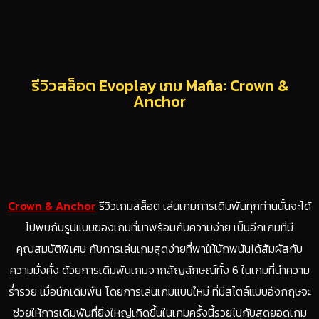
รีวิวสล็อต Evoplay เกม Mafia: Crown &
Anchor
Crown & Anchor
รีวิวเกมสล็อต เล่นเกมการเดิมพันทุกท่านนั้นจะได้
ไปพบกับรูปแบบของเกมที่มาพร้อมกับความง่าย เป็นอีกเกมที่มี
คุณสมบัติพิเศษ กับการเล่นเกมสุดง่ายที่พาให้นักพนันได้สัมผัสกับ
ความมั่งคั่ง ด้วยการเดิมพันเกมจากสัญลักษณ์ทั้ง 6 ในเกมที่นำความ
ร่ำรวย เมื่อนักเดิมพัน โดยการเล่นเกมแบบใหม่ ที่มีสไตล์แบบอังกฤษจะ
ช่วยให้การเดิมพันที่ยิ่งใหญ่เกิดขึ้นในเกมครั้งนี้รวยไปกับสุดยอดเกม