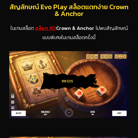
สัญลักษณ์ Evo Play สล็อตแตกง่าย Crown
& Anchor
ในเกมสล็อต
สล็อต XO
Crown & Anchor
ไม่พบสัญลักษณ์
แบบพิเศษในเกมสล็อตครั้งนี้