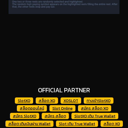
OFFICIAL PARTNER
SlotXO
สล็อต XO
XOSLOT
ทางเข้าSlotXO
สล็อตออนไลน์
Slot Online
สมัคร สล็อต XO
สมัคร SlotXO
สมัคร สล็อต
SlotXO เติม True Wallet
สล็อต เติมเงินผ่าน Wallet
Slot เติม True Wallet
สล็อต XO