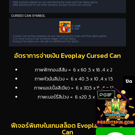
อัตราการจ่ายเงิน Evoplay Cursed Can
ภาพฟักทองสีส้ม = 6 x 60 ,5 x 16 ,4 x 2
ภาพหัวมันสีม่วง = 6 x 40 ,5 x 10 ,4 x 1.5
ปิด
ภาพแอปเปิ้ลสีเขียว = 6 x 30,5 x 8 ,4 x 12
ภาพเบอร์รี่สีม่วง = 6 x20 ,5 x 5 ,4 x 1
ฟีเจอร์พิเศษในเกมสล็อต Evoplay Cursed
Can