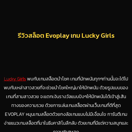
รีวิวสล็อต Evoplay เกม Lucky Girls
Lucky Girls
พบกับเกมสล็อตนำโชค เกมที่นักพนันทุกๆท่านนั้นจะได้ไป
พบกับเหล่าสาวสวยที่จะช่วยนำโชคใหญ่มาให้นักพนัน ด้วยรูปแบบของ
เกมที่สามสาวสวย จะแตกเงินรางวัลแบบปังๆให้นักพนันได้เข้าสู่เส้น
ทางของความรวย ด้วยการเล่นเกมสล็อตผ่านเว็บเกมที่ดีที่สุด
EVOPLAY หมุนเกมสล็อตด้วยกงล้อเกมแบบไม่มีเงื่อนไข การันตีเกม
ง่ายแนวเกมสล็อตที่มาในธีมคาสิโนลึกลับ ด้วยเกมที่มีแต่ความสนุกและ
ความพิเศษสุด