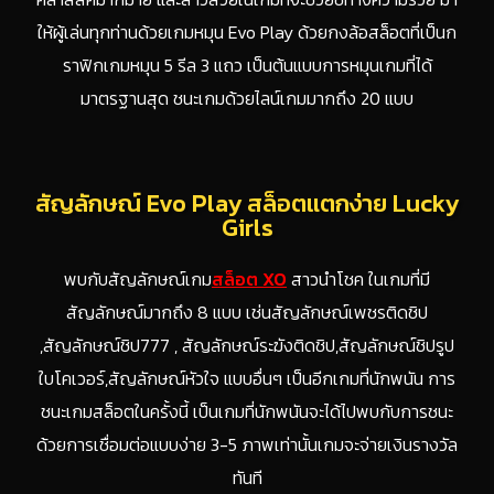
ให้ผู้เล่นทุกท่านด้วยเกมหมุน Evo Play ด้วยกงล้อสล็อตที่เป็นก
ราฟิกเกมหมุน 5 รีล 3 แถว เป็นต้นแบบการหมุนเกมที่ได้
มาตรฐานสุด ชนะเกมด้วยไลน์เกมมากถึง 20 แบบ
สัญลักษณ์ Evo Play สล็อตแตกง่าย Lucky
Girls
พบกับสัญลักษณ์เกม
สล็อต XO
สาวนำโชค ในเกมที่มี
สัญลักษณ์มากถึง 8 แบบ เช่นสัญลักษณ์เพชรติดชิป
,สัญลักษณ์ชิป777 , สัญลักษณ์ระฆังติดชิป,สัญลักษณ์ชิปรูป
ใบโคเวอร์,สัญลักษณ์หัวใจ แบบอื่นๆ เป็นอีกเกมที่นักพนัน การ
ชนะเกมสล็อตในครั้งนี้ เป็นเกมที่นักพนันจะได้ไปพบกับการชนะ
ด้วยการเชื่อมต่อแบบง่าย 3-5 ภาพเท่านั้นเกมจะจ่ายเงินรางวัล
ทันที