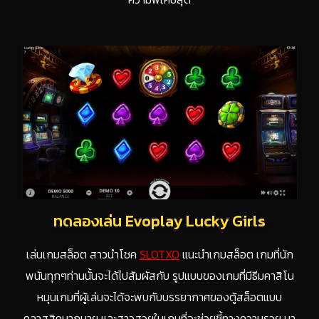
ทดลองเล่น Evoplay Lucky Girls
เล่นเกมสล็อต สาวนำโชค
SLOTXO
แนะนำเกมสล็อต เกมที่นัก
พนันทุกๆท่านนั้นจะได้ไปสัมผัสกับ รูปแบบของเกมที่มีธีมคาสิโน
หมุนเกมที่ผู้เล่นจะได้จะพบกับบรรยากาศของตู้สล็อตแบบ
คลาสสิคมากมาย และสาวสวยในเกมที่จะช่วยชี้ทางความรวย มา