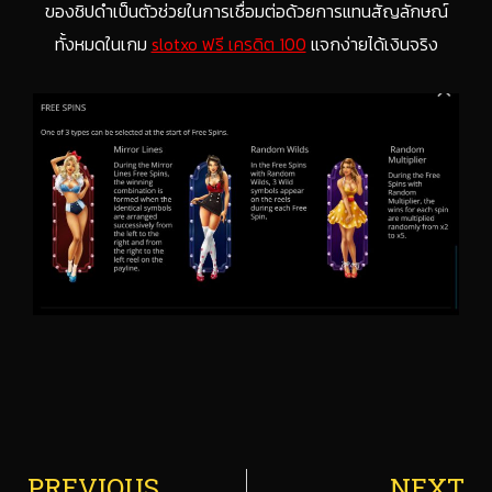
ของชิปดำเป็นตัวช่วยในการเชื่อมต่อด้วยการแทนสัญลักษณ์
ทั้งหมดในเกม
slotxo ฟรี เครดิต 100
แจกง่ายได้เงินจริง
PREVIOUS
NEXT