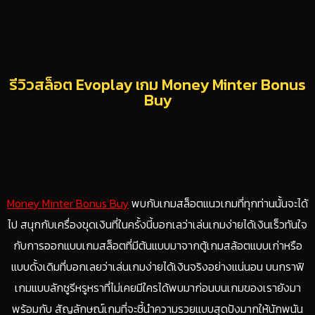
รีวิวสล็อต Evoplay เกม Money Minter Bonus
Buy
Money Minter Bonus Buy
พบกับเกมสล็อตแนวเกมที่ทุกท่านนั้นจะได้
ไป สนุกกับเครื่องขุดเงินที่ในครั้งนี้บอกเลว่าเล่นเกมง่ายได้เงินเร็วทันใจ
กับการออกแบบเกมสล็อตที่มีต้นแบบมาจากตู้เกมสล้อตแบบเก่าหรือ
แบบดั้งเดิมที่บอกเลยว่าเล่นเกมง่ายได้เงินจริงอย่างแน่นอน บนกราฟิ
เกมแบบลักชูรีหรูหราที่ไม่เคยมีใครได้พบมาก่อนบนเกมของเรายังมา
พร้อมกับ สัญลักษณ์เกมที่จะชี้นำความรวยแบบสุดปังมากให้นักพนัน