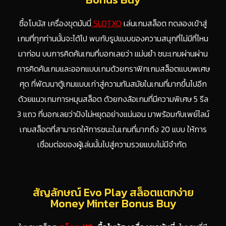
ซื้อโบนัส เครื่องขุดมันนี่
SLOTXO
เล่นเกมสล็อต ทดลองเข้าสู่
เกมที่ทุกท่านนั้นจะได้ไป พบกับรูปแบบของความสนุกที่ไม่มีที่ไหน
มาก่อน บนการคิดค้นเกมที่บอกเลยว่า แม่นยำ ชนะเกมผ่านผ่าน
การคิดค้นเกมและออกแบบเกมด้วยกราฟิกเกมสล็อตแบบพเศษ
ศุด ที่พัฒนาตู้เกมแบบเก่าสู่ความทันสมัยในเกมที่มากขึ้นไปอีก
ด้วยแนวเกมการหมุนสล็อต ด้วยกงล้อเกมที่มีความพิเศษ 5 รีล
3 แถว ที่บอกเลยว่าปังไม่หยุดอย่างแน่นอน มาพร้อมกับเพย์ไลน์
เกมสล็อตที่สามารถให้การชนะในเกมที่มากถึง 20 แบบ ให้การ
เชื่อมต่อของผู้เล่นนั้นไปสู่ความรวยแบบไม่มีจำกัด
สัญลักษณ์ Evo Play สล็อตแตกง่าย
Money Minter Bonus Buy