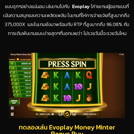
แบบจุกๆอย่างแน่นอน เล่นเกมไปกับ
Evoplay
ใค่ายเกมผู้ออกแบบที่
เน้นความสนุกและความเพลิดเพลิน ในเกมที่ให่การจ่ายเงิยที่สูงมากถึง
375,000X และในเกมยังมาพร้อมกับ RTP ที่สูงมากถึง 96.08% กับ
การเดิมพันเกมแบบง่ายสุดๆที่บอกเลยว่า ไม่รวยวันนี้จะรวยวันไหน
ทดลองเล่น Evoplay Money Minter
Bonus Buy