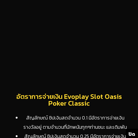
อัตราการจ่ายเงิน Evoplay Slot Oasis
Poker Classic
สัญลักษณ์ ชิปเงินสดจำนวน 0.1 มีอัตราการจ่ายเงิน
รางวัลอยู่ ตามจำนวนที่นักพนันทุกๆท่านชนะ และเดิมพัน
ปิด
สัญลักษณ์ ชิปเงินสดจำนวน 0.25 มีอัตราการจ่ายเงิน