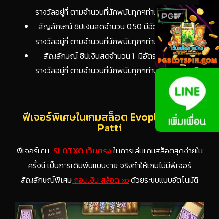
รางวัลอยู่ที่ ตามจำนวนที่นักพนันทุกๆท่านชนะ และเดิมพัน
สัญลักษณ์ ชิปเงินสดจำนวน 0.50 มีอัตราการจ่ายเงิน
รางวัลอยู่ที่ ตามจำนวนที่นักพนันทุกๆท่านชนะ และเดิมพัน
สัญลักษณ์ ชิปเงินสดจำนวน 1 มีอัตราการจ่ายเงิน
รางวัลอยู่ที่ ตามจำนวนที่นักพนันทุกๆท่านชนะ และเดิมพัน
ฟีเจอร์พิเศษในเกมสล็อต Evoplay Teen
Patti
ฟีเจอร์เกม
SLOTXO เว็บตรง
ในการเล่นเกมสล็อตสุดง่ายใน
ครั้งนี้ เป็นการเดิมพันแบบง่าย จริงทำให้เกมไม่มีฟีเจอร์
สัญลักษณ์พิเศษ
ถอนเงิน สล็อต xo
ด้วยระบบแบบอัตโนมัติ