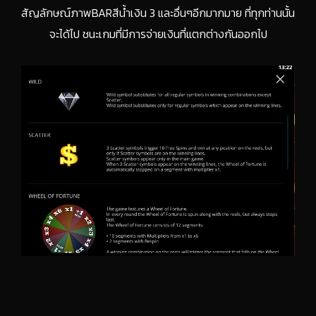
สัญลักษณ์ภาพBARสีน้ำเงิน 3 และอื่นๆอีกมากมาย ที่ทุกท่านนั้น
จะได้ไป ชนะเกมที่มีการจ่ายเงินที่แตกต่างกันออกไป