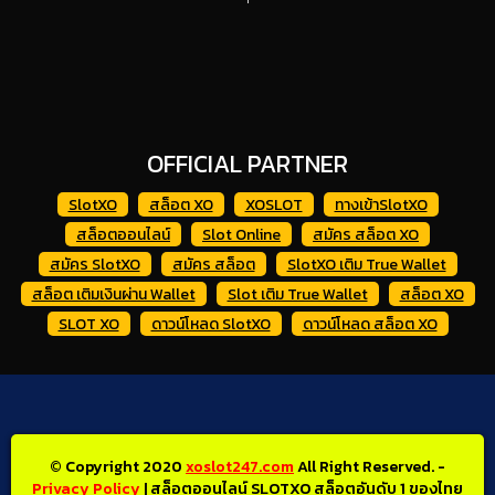
OFFICIAL PARTNER
SlotXO
สล็อต XO
XOSLOT
ทางเข้าSlotXO
สล็อตออนไลน์
Slot Online
สมัคร สล็อต XO
สมัคร SlotXO
สมัคร สล็อต
SlotXO เติม True Wallet
สล็อต เติมเงินผ่าน Wallet
Slot เติม True Wallet
สล็อต XO
SLOT XO
ดาวน์โหลด SlotXO
ดาวน์โหลด สล็อต XO
© Copyright 2020
xoslot247.com
All Right Reserved. -
Privacy Policy
| สล็อตออนไลน์ SLOTXO สล็อตอันดับ 1 ของไทย