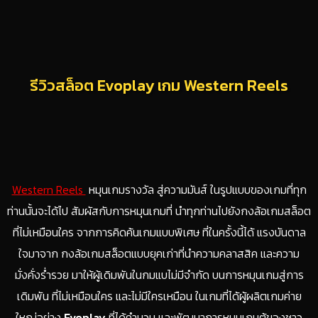
รีวิวสล็อต Evoplay เกม Western Reels
Western Reels
หมุนเกมรางวัล สู่ความมันส์ ในรูปแบบของเกมที่ทุก
ท่านนั้นจะได้ไป สัมผัสกับการหมุนเกมที่ นำทุกท่านไปยังกงล้อเกมสล็อต
ที่ไม่เหมือนใคร จากการคิดค้นเกมแบบพิเศษ ที่ในครั้งนี้ได้ แรงบันดาล
ใจมาจาก กงล้อเกมสล็อตแบบยุคเก่าที่นำความคลาสสิค และความ
มั่งคั่งร่ำรวย มาให้ผู้เดิมพันในกมแบไม่มีจำกัด บนการหมุนเกมสู่การ
เดิมพัน ที่ไม่เหมือนใคร และไม่มีใครเหมือน ในเกมที่ได้ผู้ผลิตเกมค่าย
ใหญ่อย่าง
Evoplay
ที่ได้คำนวน และพัฒนาการหมุนเกมตู้ของชาว