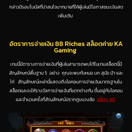
กล่าวมีรอบโบนัสที่น่าสนใจมากมายที่ให้ผู้เล่นมีโอกาสชนะเงินสด
เพิ่มเติม
อัตราการจ่ายเงิน 88 Riches สล็อตค่าย KA
Gaming ​
เกมนี้มีตารางการจ่ายเงินที่ผู้เล่นสามารถพบได้ในเกมสล็อตนี้มี
สัญลักษณ์พื้นฐาน 5 อย่าง คุณจะพบกับหมอ นก สุนัข ม้า และ
ไก่ สัญลักษณ์เหล่านี้แสดงถึงไอคอนการจ่ายเงินมาตรฐานใน
สล็อตและจะให้รางวัลการจ่ายเงินที่แตกต่างกัน ขึ้นอยู่กับไอคอน
และจำนวนครั้งที่สัญลักษณ์ปรากฏบนวงล้อ
สล็อต XO