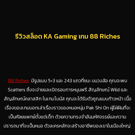
รีวิวสล็อต KA Gaming เกม 88 Riches
88 Riches
มีรูปแบบ 5×3 และ 243 แถวที่ชนะ บนวงล้อ คุณจะพบ
Scatters ซึ่งจะจ่ายและเปิดรอบการหมุนฟรี สัญลักษณ์ Wild และ
สัญลักษณ์คลาสสิก ในเกมโบนัส คุณจะได้รับตัวคูณแบบก้าวหน้า เนื้อ
เรื่องของเกมบอกเล่าเรื่องราวของหมอหนุ่ม Pak Shi On ผู้ใฝ่ฝันที่จะ
เป็นศัลยแพทย์ตั้งแต่เด็ก ด้วยความทรงจำอันมหัศจรรย์และความ
ปรารถนาที่จะเป็นหมอ ตัวละครหลักจะสร้างอาชีพของเขาในเมืองใหญ่