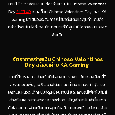
เกมนี้ มี 5 วงล้อและ 30 ช่องจ่ายเงิน ใน Chinese Valentines
Day
SLOTXO
เกมสล็อต Chinese Valentines Day ของ KA
Gaming นำเสนอประสบการณ์ที่น่าตื่นเต้นและคุ้มค่า เกมดัง
กล่าวมีรอบโบนัสที่น่าสนใจมากมายที่ให้ผู้เล่นมีโอกาสชนะเงินสด
เพิ่มเติม
อัตราการจ่ายเงิน Chinese Valentines
Day สล็อตค่าย KA Gaming ​
เกมนี้มีตารางการจ่ายเงินที่ผู้เล่นสามารถพบได้ในเกมสล็อตนี้มี
สัญลักษณ์พื้นฐาน 9 อย่างได้แก่ นกที่ทำจากทองคำ ผู้ชายมี
เคราและหนวด เด็กหนุ่มที่ดูเหมือนราชินี สัญลักษณ์ไพ่ห้าใบที่มีสี
ต่างกัน และรูปภาพของสิ่งทอต่างๆ สัญลักษณ์เหล่านี้แสดง
ถึงไอคอนการจ่ายเงินมาตรฐานในสล็อตและจะให้รางวัลการจ่าย