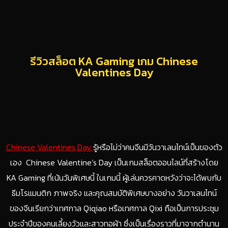
รีวิวสล็อต KA Gaming เกม Chinese
Valentines Day
Chinese Valentines Day
รู้หรือไม่ว่าคนจีนมีวันวาเลนไทน์เป็นของตัว
เอง Chinese Valentine’s Day เป็นเกมสล็อตออนไลน์ที่สร้างโดย
KA Gaming
ที่เน้นวันพิเศษนี้ ในเกมนี้ ผู้เล่นควรคาดหวังว่าจะได้พบกับ
ธีมโรแมนติก ภาพจริง และคุณสมบัติพิเศษบางอย่าง วันวาเลนไทน์
ของจีนเรียกว่าเทศกาล Qiqiao หรือเทศกาล Qixi ถือเป็นการประชุม
ประจำปีของคนเลี้ยงวัวและสาวทอผ้า ซึ่งเป็นเรื่องราวที่มาจากตำนาน