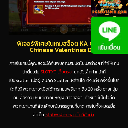
ฟีเจอร์พิเศษในเกมสล็อต KA Gaming
Chinese Valentines Day
ภายในเกมนี้คุณยังจะได้ค้นพบคุณสมบัติโบนัสต่างๆ ที่ทำให้เกม
น่าตื่นเต้น
SLOTXO เว็บตรง
นกตัวเล็กทำหน้าที่
เป็นScatter เมื่อผู้เล่นกด Scatter เหล่านี้ได้ ตั้งแต่3 ครั้งขึ้นไปที่
ใดก็ได้ พวกเขาจะเปิดใช้การหมุนฟรีมาก ถึง 20 ครั้ง ชายหนุ่ม
คนเลี้ยงวัว เช่นเดียวกับหญิง สาวทอผ้า ทำหน้าที่เป็นไวล์ด
พวกเขาแทนที่สัญลักษณ์มาตรฐานที่ขาดหายไปทั้งหมดเมื่อ
จำเป็น
slotxo ฝาก ถอน ไม่มีขั้นต่ำ