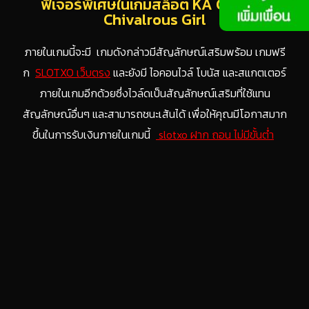
ฟีเจอร์พิเศษในเกมสล็อต KA Gaming
Chivalrous Girl
ภายในเกมนี้จะมี เกมดังกล่าวมีสัญลักษณ์เสริมพร้อม เกมฟรี
ก
SLOTXO เว็บตรง
และยังมี ไอคอนไวล์ โบนัส และสแกตเตอร์
ภายในเกมอีกด้วยซึ่งไวล์ดเป็นสัญลักษณ์เสริมที่ใช้แทน
สัญลักษณ์อื่นๆ และสามารถชนะเส้นได้ เพื่อให้คุณมีโอกาสมาก
ขึ้นในการรับเงินภายในเกมนี้
slotxo ฝาก ถอน ไม่มีขั้นต่ำ