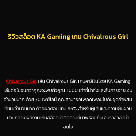
รีวิวสล็อต KA Gaming เกม Chivalrous Girl
Chivalrous Girl
เล่น Chivalrous Girl เกมคาสิโนโดย KA Gaming
เล่นต่อไปจนกว่าคุณจะพบตัวคูณ 1,000 เท่าที่น่าทึ่งและรับการจ่ายเงิน
จำนวนมาก ด้วย 30 เพย์ไลน์ คุณสามารถเพลิดเพลินไปกับชุดค่าผสม
ที่ชนะจำนวนมาก ด้วยผลตอบแทน 96% สำหรับผู้เล่นและความผันผวน
ปานกลาง ผลงานเกมสล็อตน่าติดตามที่มาพร้อมกับเงินรางวัลที่น่า
สนใจ