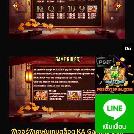
ปิด
ฟีเจอร์พิเศษในเกมสล็อต KA Gaming Daji