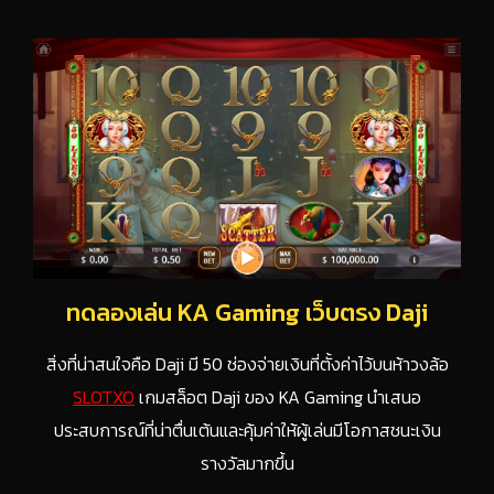
ทดลองเล่น KA Gaming เว็บตรง Daji
สิ่งที่น่าสนใจคือ Daji มี 50 ช่องจ่ายเงินที่ตั้งค่าไว้บนห้าวงล้อ
SLOTXO
เกมสล็อต Daji ของ KA Gaming นำเสนอ
ประสบการณ์ที่น่าตื่นเต้นและคุ้มค่าให้ผู้เล่นมีโอกาสชนะเงิน
รางวัลมากขึ้น