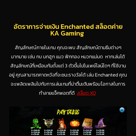
อัตราการจ่ายเงิน Enchanted สล็อตค่าย
KA Gaming ​
สัญลักษณ์ภายในเกม คุณจะพบ สัญลักษณ์ตามธีมต่างๆ
มากมาย เช่น กบ นกฮูก แมว ฟักทอง หมวกแม่มด หากเล่นได้
สัญลักษณ์ที่เหมือนกันตั้งแต่ 3 ตัวขึ้นไปในเพย์ไลน์ใดๆ ที่ใช้งาน
อยู่ คุณสามารถคาดหวังที่จะชนะรางวัลได้ เล่น Enchanted คุณ
จะเพลิดเพลินไปกับการเล่นเกมที่น่าตื่นเต้นพร้อมโอกาสในการ
ทำลายแจ็คพอตที่ดี
สล็อต XO