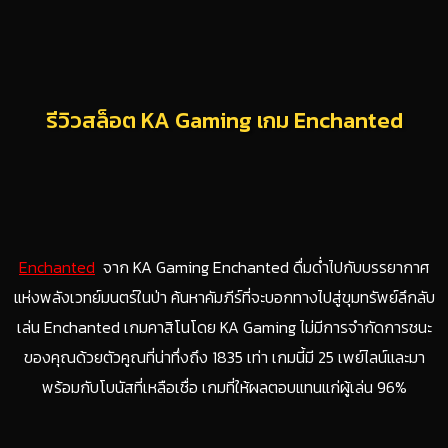
รีวิวสล็อต KA Gaming เกม Enchanted
Enchanted
จาก KA Gaming Enchanted ดื่มด่ำไปกับบรรยากาศ
แห่งพลังเวทย์มนตร์ในป่า ค้นหาคัมภีร์ที่จะบอกทางไปสู่ขุมทรัพย์ลึกลับ
เล่น Enchanted เกมคาสิโนโดย KA Gaming ไม่มีการจำกัดการชนะ
ของคุณด้วยตัวคูณที่น่าทึ่งถึง 1835 เท่า เกมนี้มี 25 เพย์ไลน์และมา
พร้อมกับโบนัสที่เหลือเชื่อ เกมที่ให้ผลตอบแทนแก่ผู้เล่น 96%