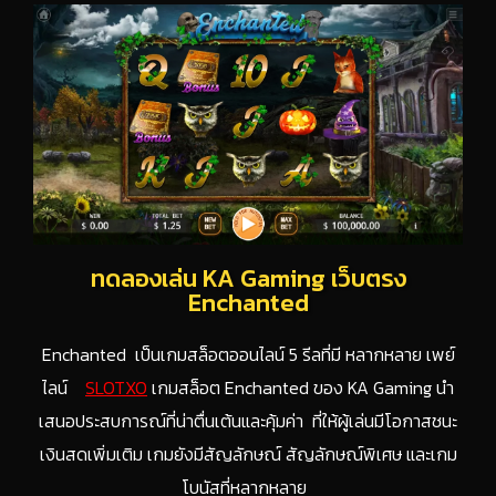
ทดลองเล่น KA Gaming เว็บตรง
Enchanted
Enchanted เป็นเกมสล็อตออนไลน์ 5 รีลที่มี หลากหลาย เพย์
ไลน์
SLOTXO
เกมสล็อต Enchanted ของ KA Gaming นำ
เสนอประสบการณ์ที่น่าตื่นเต้นและคุ้มค่า ที่ให้ผู้เล่นมีโอกาสชนะ
เงินสดเพิ่มเติม เกมยังมีสัญลักษณ์ สัญลักษณ์พิเศษ และเกม
โบนัสที่หลากหลาย