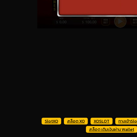
SlotXO
สล็อต XO
XOSLOT
ทางเข้าSl
สล็อต เติมเงินผ่าน Wallet