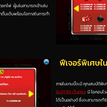
อดอกไพ่ ผู้เล่นสามารถเข้าเล่น
น่าตื่นเต้นพร้อมโอกาสในการทำ
ฟีเจอร์พิเศษ
ภายในเกมนี้จะมี คุณสมบัติพ
SLOTXO เว็บตรง
มี ไอคอนไวล
ได้เป็นอย่างดี ซึ่งจะสามารถทำ