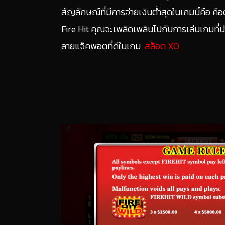
สัญลักษณ์ที่มีการจ่ายเงินต่ำสุดในเกมนี้คือ คื
Fire Hit คุณจะเพลิดเพลินไปกับการเล่นเกมที่
ลายแจ็คพอตที่ดีในเกม
สล็อต XO