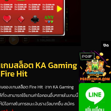
ปิด
ในเกมสล็อต KA Gaming
Fire Hit
ิเศษของเกมสล็อต Fire Hit จาก KA Gaming
์ที่จะสามารถใช้แทนค่าไอคอนอื่นๆภายในเกมนี้
ให้มีโอกาสในการชนะเงินรางวัลมากขึ้น สมัคร