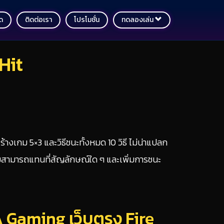
ด
ติดต่อเรา
โปรโมชั่น
ทดลองเล่น
Hit
้างเกม 5×3 และวิธีชนะทั้งหมด 10 วิธี ไม่น่าแปลก
ิมสามารถแทนที่สัญลักษณ์ใด ๆ และเพิ่มการชนะ
 Gaming เว็บตรง Fire