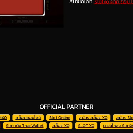
สมาชิกได้ที่
slotxo ฝาก ถอน ไม่
OFFICIAL PARTNER
otXO
สล็อตออนไลน์
Slot Online
สมัคร สล็อต XO
สมัคร Sl
Slot เติม True Wallet
สล็อต XO
SLOT XO
ดาวน์โหลด SlotX