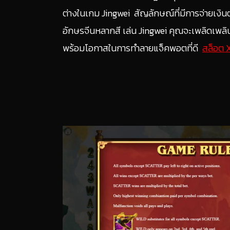
ต่างในเกม Jingwei สัญลักษณ์ที่มีการจ่ายเงินต
อักษรจีนหลากสี เล่น Jingwei คุณจะเพลิดเพลินไ
พร้อมโอกาสในการทำลายแจ็คพอตที่ดี
สล็อต 