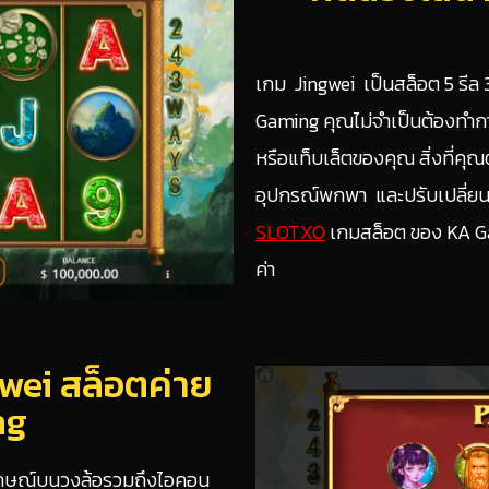
เกม Jingwei เป็นสล็อต 5 รีล
Gaming คุณไม่จำเป็นต้องทำกา
หรือแท็บเล็ตของคุณ สิ่งที่คุณต
อุปกรณ์พกพา และปรับเปลี่ยนไ
SLOTXO
เกมสล็อต ของ KA Ga
ค่า
gwei สล็อตค่าย
 ​
ลักษณ์บนวงล้อรวมถึงไอคอน