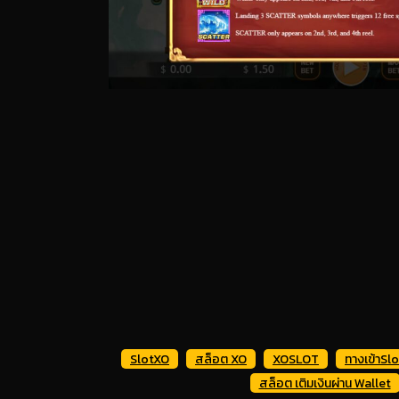
SlotXO
สล็อต XO
XOSLOT
ทางเข้าSl
สล็อต เติมเงินผ่าน Wallet