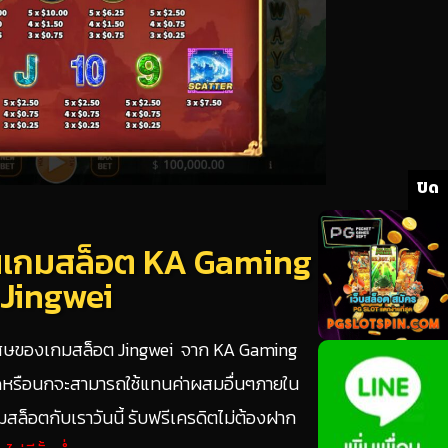
ปิด
ในเกมสล็อต KA Gaming
Jingwei
ิเศษของเกมสล็อต Jingwei จาก KA Gaming
หรือนกจะสามารถใช้แทนค่าผสมอื่นๆภายใน
กมสล็อตกับเราวันนี้ รับฟรีเครดิตไม่ต้องฝาก