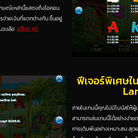
กษณ์เหล่านี้แสดงถึงไอคอน
ายเงินที่แตกต่างกัน ขึ้นอยู่
บนวงล้อ
สล็อต XO
ฟีเจอร์พิเศษ
Lan
ภายในเกมนี้คุณไม่มีโบนัสให้ผู้เ
สามารถเล่นเกมนี้ได้อย่างง่าย
การเดิมพันอย่างเหมาะสม สุดย