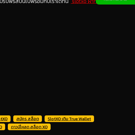
บรับฟรีสปินไปพร้อมกับเราได้ที่นี่
slotxo ฝาก
otXO
สมัคร สล็อต
SlotXO เติม True Wallet
O
ดาวน์โหลด สล็อต XO