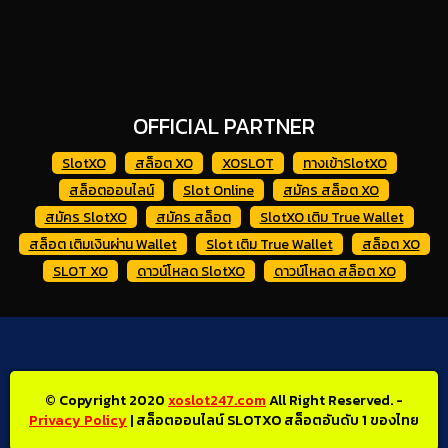
OFFICIAL PARTNER
SlotXO
สล็อต XO
XOSLOT
ทางเข้าSlotXO
สล็อตออนไลน์
Slot Online
สมัคร สล็อต XO
สมัคร SlotXO
สมัคร สล็อต
SlotXO เติม True Wallet
สล็อต เติมเงินผ่าน Wallet
Slot เติม True Wallet
สล็อต XO
SLOT XO
ดาวน์โหลด SlotXO
ดาวน์โหลด สล็อต XO
© Copyright 2020
xoslot247.com
All Right Reserved. -
Privacy Policy
| สล็อตออนไลน์ SLOTXO สล็อตอันดับ 1 ของไทย