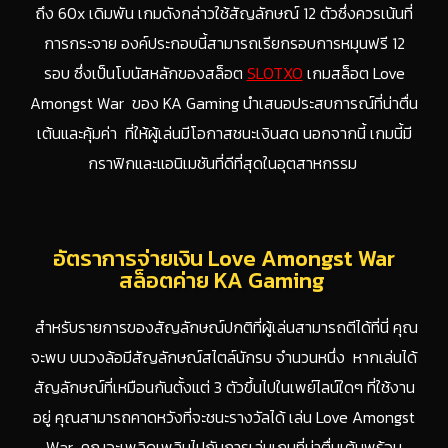
ถึง 60x เดิมพัน เกมดังกล่าวใช้สัญลักษณ์ 12 ตัวซึ่งควรเน้นที่
การกระจาย องค์ประกอบนี้สามารถเรียกรอบการหมุนฟรี 12
รอบ ซึ่งเป็นโบนัสหลักของสล็อต
SLOTXO
เกมสล็อต Love
Amongst War ของ KA Gaming นำเสนอประสบการณ์ที่น่าตื่น
เต้นและคุ้มค่า ที่ให้ผู้เล่นมีโอกาสชนะเงินสด นอกจากนี้ เกมนี้มี
กราฟิกและแอนิเมชันที่ดีที่สุดในอุตสาหกรรม
อัตราการจ่ายเงิน Love Amongst War
สล็อตค่าย KA Gaming ​
สำหรับรายการของสัญลักษณ์ปกติที่ผู้เล่นสามารถตีได้ที่นี่ คุณ
จะพบ บนวงล้อมีสัญลักษณ์สไตล์นักรบ จำนวนหนึ่ง หากเล่นได้
สัญลักษณ์ที่เหมือนกันตั้งแต่ 3 ตัวขึ้นไปในเพย์ไลน์ใดๆ ที่ใช้งาน
อยู่ คุณสามารถคาดหวังที่จะชนะรางวัลได้ เล่น Love Amongst
War คุณจะเพลิดเพลินไปกับการเล่นเกมที่น่าตื่นเต้นพร้อม