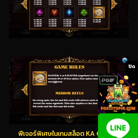
ปิด
ฟีเจอร์พิเศษในเกมสล็อต KA Gaming