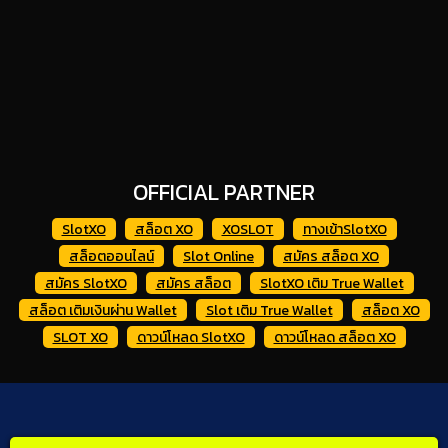
OFFICIAL PARTNER
SlotXO
สล็อต XO
XOSLOT
ทางเข้าSlotXO
สล็อตออนไลน์
Slot Online
สมัคร สล็อต XO
สมัคร SlotXO
สมัคร สล็อต
SlotXO เติม True Wallet
สล็อต เติมเงินผ่าน Wallet
Slot เติม True Wallet
สล็อต XO
SLOT XO
ดาวน์โหลด SlotXO
ดาวน์โหลด สล็อต XO