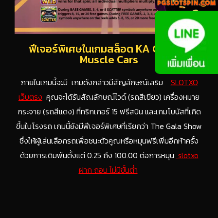
ฟีเจอร์พิเศษในเกมสล็อต KA Gaming
Muscle Cars
ภายในเกมนี้จะมี เกมดังกล่าวมีสัญลักษณ์เสริม
SLOTXO
เว็บตรง
คุณจะได้รับสัญลักษณ์ไวด์ (รถสีเขียว) เครื่องหมาย
กระจาย (รถสีแดง) ที่ทริกเกอร์ 15 ฟรีสปิน และเกมโบนัสที่เกิด
ขึ้นในโรงรถ เกมนี้ยังมีฟีเจอร์พิเศษที่เรียกว่า The Gala Show
ซึ่งให้ผู้เล่นเลือกรถเพื่อชนะตัวคูณหรือหมุนฟรีเพิ่มอีกห้าครั้ง
ด้วยการเดิมพันตั้งแต่ 0.25 ถึง 100.00 ต่อการหมุน
slotxo
ฝาก ถอน ไม่มีขั้นต่ำ