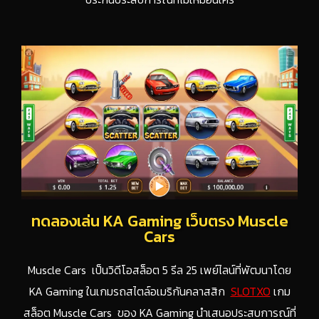
ทดลองเล่น KA Gaming เว็บตรง Muscle
Cars
Muscle Cars เป็นวิดีโอสล็อต 5 รีล 25 เพย์ไลน์ที่พัฒนาโดย
KA Gaming ในเกมรถสไตล์อเมริกันคลาสสิก
SLOTXO
เกม
สล็อต Muscle Cars ของ KA Gaming นำเสนอประสบการณ์ที่