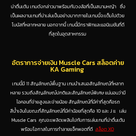
น่าตื่นเต้น เกมดังกล่าวมาพร้อมกับวงล้อที่เป็นสนามหญ้า ซึ่ง
เป็นผลงานเกมที่น่าเล่นเป็นอย่างมากภายในเกมนี้จะเต็มไปด้วย
โบนัสที่หลากหลาย นอกจากนี้ เกมนี้มีกราฟิกและแอนิเมชันที่ดี
ที่สุดในอุตสาหกรรม
อัตราการจ่ายเงิน Muscle Cars สล็อตค่าย
KA Gaming ​
เกมนี้มี 11 สัญลักษณ์พื้นฐาน เกมนำเสนอสัญลักษณ์ที่หลาก
หลาย รวมถึงสัญลักษณ์ปกติและสัญลักษณ์พิเศษ แน่นอนว่ามี
ไอคอนที่จ่ายสูงและจ่ายน้อย สัญลักษณ์ที่มีค่าที่สุดคือรถ
สีน้ำเงินในขณะที่สัญลักษณ์ที่มีค่าน้อยที่สุดคือ 10 และ J แ เล่น
Muscle Cars คุณจะเพลิดเพลินไปกับการเล่นเกมที่น่าตื่นเต้น
พร้อมโอกาสในการทำลายแจ็คพอตที่ดี
สล็อต XO