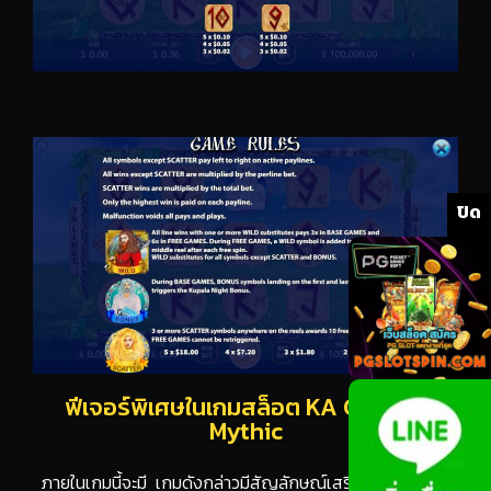
ปิด
ฟีเจอร์พิเศษในเกมสล็อต KA Gaming
Mythic
ภายในเกมนี้จะมี เกมดังกล่าวมีสัญลักษณ์เสริมพร้อมตัวคูณ