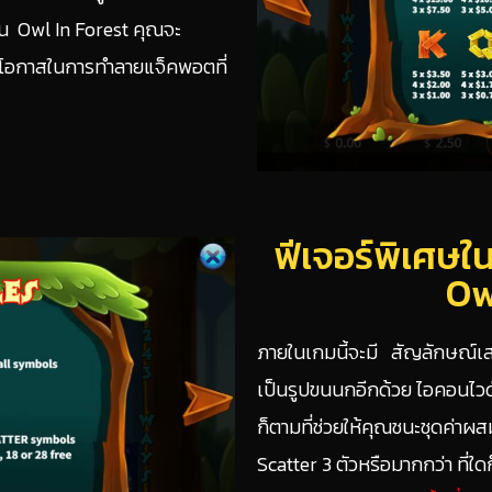
่น Owl In Forest คุณจะ
อมโอกาสในการทำลายแจ็คพอตที่
ฟีเจอร์พิเศษ
Ow
ภายในเกมนี้จะมี สัญลักษณ์เส
เป็นรูปขนนกอีกด้วย ไอคอนไวด์
ก็ตามที่ช่วยให้คุณชนะชุดค่าผส
Scatter 3 ตัวหรือมากกว่า ที่ใ