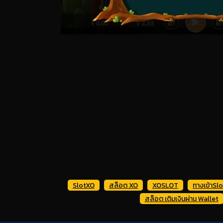
SlotXO
สล็อต XO
XOSLOT
ทางเข้าSl
สล็อต เติมเงินผ่าน Wallet