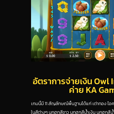
อัตราการจ่ายเงิน Owl 
ค่าย KA Gam
เกมนี้มี 11 สัญลักษณ์พื้นฐานได้แก่ เต่าทอง 
ในสีต่างๆ นกฮูกสีขาว นกฮูกสีน้ำเงิน นกฮูกสี