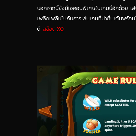
นอกจากนี้ยังมีไอคอนพิเศษในเกมนี้อีกด้วย เล
เพลิดเพลินไปกับการเล่นเกมที่น่าตื่นเต้นพร้
ดี
สล็อต XO