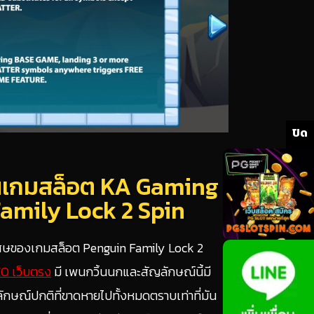
ปิด
ในเกมสล็อต KA Gaming
amily Lock 2 Spin
ิเศษของเกมสล็อต Penguin Family Lock 2
O เว็บตรง
มี เพนกวิ้นนกและสัญลักษณ์นี้มี
ษณ์ปกติที่ขาดหายไปทั้งหมดตราบเท่าที่มัน