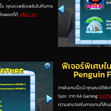
ยั้ง คุณจะเพลิดเพลินไปกับการ
จ็คพอตที่ดี
สล็อต XO
ฟีเจอร์พิเศษ
Penguin F
ภายในเกมนี้จะมี คุณสมบัติพ
Spin จาก KA Gaming
SLOTX
ความสามารถในการแทนที่สัญลัก