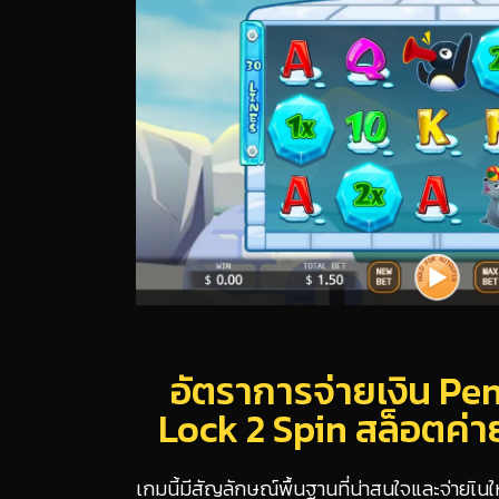
อัตราการจ่ายเงิน Pe
Lock 2 Spin สล็อตค่า
เกมนี้มีสัญลักษณ์พื้นฐานที่น่าสนใจและจ่ายเิน