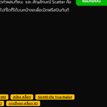
ุดค่าผสมที่ชนะ และ สัญลักษณ์ Scatter คือ
นไปที่ใดก็ได้บนหน้าจอเพื่อเปิดฟรีสปินทันที
otXO
สมัคร สล็อต
SlotXO เติม True Wallet
O
ดาวน์โหลด สล็อต XO