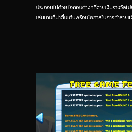
ประกอบไปด้วย ไอคอนต่างๆที่จายเงินรางวัลไม่
เล่นเกมที่น่าตื่นเต้นพร้อมโอกาสในการทำลายแ