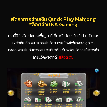
อัตราการจ่ายเงิน Quick Play Mahjong
สล็อตค่าย KA Gaming ​
เกมนี้มี 11 สัญลักษณ์พื้นฐานที่เกี่ยวกับอักษรจีน 3 ตัว ตัว และ
8 ตัวที่เหลือ จะประกอบไปด้วย กระเบื้องไพ่มาจอง คุณจะ
เพลิดเพลินไปกับการเล่นเกมที่น่าตื่นเต้นพร้อมโอกาสในการทำ
ลายแจ็คพอตที่ดี
สล็อต XO