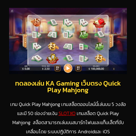
ทดลองเล่น KA Gaming เว็บตรง Quick
Play Mahjong
เกม Quick Play Mahjong เกมสล็อตออนไลน์นี้เล่นบน 5 วงล้อ
และมี 50 ช่องจ่ายเงิน
SLOTXO
เกมสล็อต Quick Play
Mahjong สล็อตสามารถเล่นบนสมาร์ทโฟนและแท็บเล็ตที่ขับ
เคลื่อนโดย ระบบปฏิบัติการ Androidและ iOS