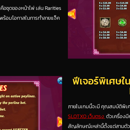
ำคือชุดของหน้าไพ่ เล่น
Rarities
ต้นพร้อมโอกาสในการทำลายแจ็ค
ฟีเจอร์พิเศษ
ภายในเกมนี้จะมี คุณสมบัติพ
SLOTXO เว็บตรง
ตัวเครื่องม
สัญลักษณ์เหล่านี้ตั้งแต่สามตั