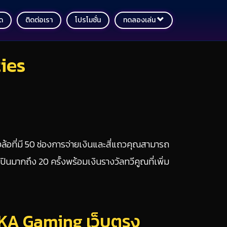
ด
ติดต่อเรา
โปรโมชั่น
ทดลองเล่น
ties
งล้อที่มี 50 ช่องการจ่ายเงินและสี่แถวคุณสามารถ
มากถึง 20 ครั้งพร้อมเงินรางวัลทวีคูณที่เพิ่ม
KA Gaming เว็บตรง