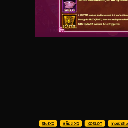
SlotXO
สล็อต XO
XOSLOT
ทางเข้าSl