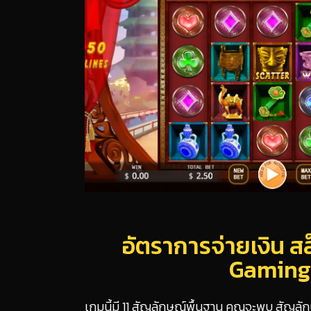
อัตราการจ่ายเงิน ส
Gaming 
เกมนี้มี 11 สัญลักษณ์พื้นฐาน คุณจะพบ สัญลั