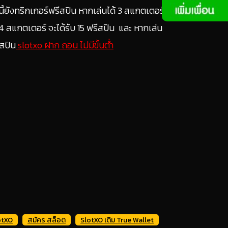
ี้ยังทริกเกอร์ฟรีสปิน หากเล่นได้
3 สแกตเตอร์
4 สแกตเตอร์ จะได้รับ 15 ฟรีสปิน และ หากเล่น
ีสปิน
slotxo ฝาก ถอน ไม่มีขั้นต่ำ
otXO
สมัคร สล็อต
SlotXO เติม True Wallet