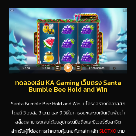
ทดลองเล่น KA Gaming เว็บตรง Santa
Bumble Bee Hold and Win
Santa Bumble Bee Hold and Win มีโครงสร้างที่คลาสสิก
โดยมี 3 วงล้อ 3 แถว และ 9 วิธีในการชนะและวงเงินเดิมพันต่ำ
สล็อตสามารถเล่นได้บนอุปกรณ์มือถือและมีเวอร์ชันสาธิต
สำหรับผู้ที่ต้องการทำความคุ้นเคยกับกลไกหลัก
SLOTXO
เกม