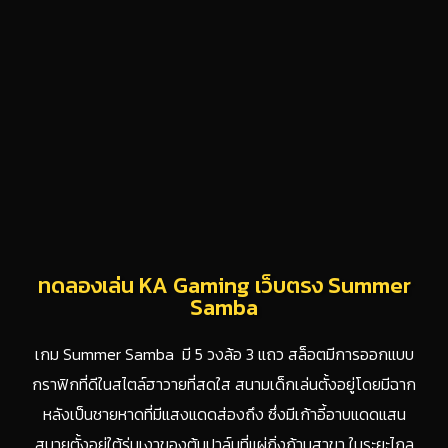
ทดลองเล่น KA Gaming เว็บตรง Summer
Samba
เกม Summer Samba มี 5 วงล้อ 3 แถว สล็อตมีการออกแบบ
กราฟิกที่ดีในสไตล์ฮาวายที่สดใส สนามเด็กเล่นตั้งอยู่โดยมีฉาก
หลังเป็นชายหาดที่มีแสงแดดส่องถึง ซึ่งมีเก้าอี้อาบแดดแสน
สบายตั้งอยู่ใต้ร่มเงาของต้นปาล์มที่แผ่กิ่งก้านสาขา ในระยะไกล