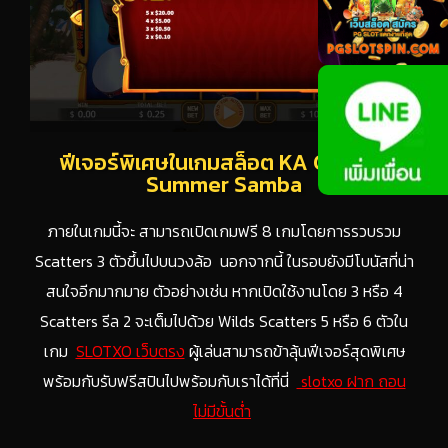
ฟีเจอร์พิเศษในเกมสล็อต KA Gaming
Summer Samba
ภายในเกมนี้จะ สามารถเปิดเกมฟรี 8 เกมโดยการรวบรวม
Scatters 3 ตัวขึ้นไปบนวงล้อ นอกจากนี้ ในรอบยังมีโบนัสที่น่า
สนใจอีกมากมาย ตัวอย่างเช่น หากเปิดใช้งานโดย 3 หรือ 4
Scatters รีล 2 จะเต็มไปด้วย Wilds Scatters 5 หรือ 6 ตัวใน
เกม
SLOTXO เว็บตรง
ผู้เล่นสามารถข้าลุ้นฟีเจอร์สุดพิเศษ
พร้อมกับรับฟรีสปินไปพร้อมกับเราได้ที่นี่
slotxo ฝาก ถอน
ไม่มีขั้นต่ำ