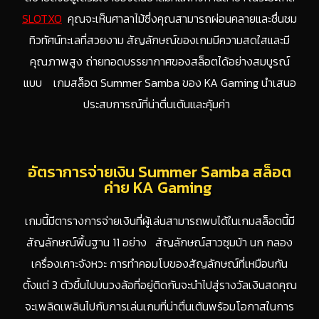
SLOTXO
คุณจะเห็นศาลาไม้ซึ่งคุณสามารถผ่อนคลายและชื่นชม
ทิวทัศน์ทะเลที่สวยงาม สัญลักษณ์ของเกมมีความสดใสและมี
คุณภาพสูง ถ่ายทอดบรรยากาศของสล็อตได้อย่างสมบูรณ์
แบบ เกมสล็อต Summer Samba ของ KA Gaming นำเสนอ
ประสบการณ์ที่น่าตื่นเต้นและคุ้มค่า
อัตราการจ่ายเงิน Summer Samba สล็อต
ค่าย KA Gaming ​
เกมนี้มีตารางการจ่ายเงินที่ผู้เล่นสามารถพบได้ในเกมสล็อตนี้มี
สัญลักษณ์พื้นฐาน 11 อย่าง สัญลักษณ์สาวซุมบ้า นก กลอง
เครื่องเคาะจังหวะ การทำคอมโบของสัญลักษณ์ที่เหมือนกัน
ตั้งแต่ 3 ตัวขึ้นไปบนวงล้อที่อยู่ติดกันจะนำไปสู่รางวัลเงินสดคุณ
จะเพลิดเพลินไปกับการเล่นเกมที่น่าตื่นเต้นพร้อมโอกาสในการ