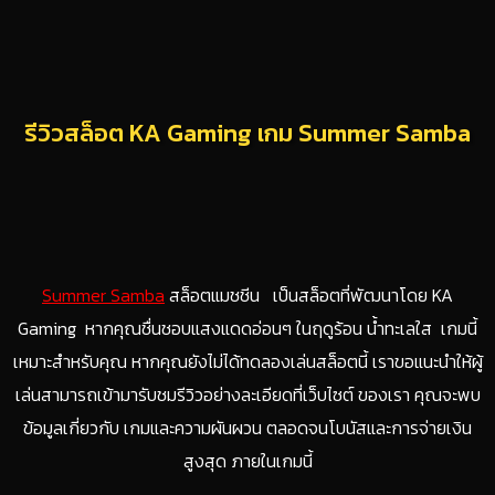
รีวิวสล็อต KA Gaming เกม Summer Samba
Summer Samba
สล็อตแมชชีน เป็นสล็อตที่พัฒนาโดย KA
Gaming หากคุณชื่นชอบแสงแดดอ่อนๆ ในฤดูร้อน น้ำทะเลใส เกมนี้
เหมาะสำหรับคุณ หากคุณยังไม่ได้ทดลองเล่นสล็อตนี้ เราขอแนะนำให้ผู้
เล่นสามารถเข้ามารับชมรีวิวอย่างละเอียดที่เว็บไซต์ ของเรา คุณจะพบ
ข้อมูลเกี่ยวกับ เกมและความผันผวน ตลอดจนโบนัสและการจ่ายเงิน
สูงสุด ภายในเกมนี้