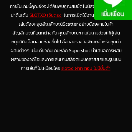
ภายในเกมนี้คุณยังจะได้ค้นพบคุณสมบัติโบนัสต่างๆ ที่ทำให้เกม
น่าตื่นเต้น
SLOTXO เว็บตรง
ในการเปิดใช้งานฟีเจอร์โบนัส ผู้
เล่นต้องหยุดสัญลักษณ์Scatter อย่างน้อยสามในห้า
สัญลักษณ์ที่แตกต่างกัน คุณลักษณะเกมในเกมช่วยให้ผู้เล่น
หมุนมินิสล็อตสามช่องขึ้นไป ซึ่งมอบรางวัลพิเศษสำหรับชุดค่า
ผสมต่างๆ เช่นเดียวกับเกมหลัก Supershot นำเสนอการผสม
ผสานของวิดีโอและการเล่นเกมสล็อตแบบคลาสสิกและรูปแบบ
การเล่นที่ไม่เหมือนใคร
slotxo ฝาก ถอน ไม่มีขั้นต่ำ