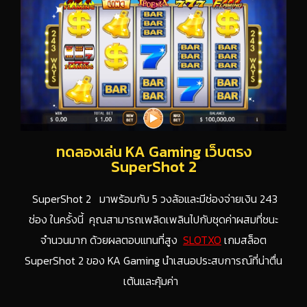
ทดลองเล่น KA Gaming เว็บตรง
SuperShot 2
SuperShot 2 มาพร้อมกับ 5 วงล้อและมีช่องจ่ายเงิน 243
ช่อง ในครั้งนี้ คุณสามารถเพลิดเพลินไปกับชุดค่าผสมที่ชนะ
จำนวนมาก ด้วยผลตอบแทนที่สูง
SLOTXO
เกมสล็อต
SuperShot 2 ของ KA Gaming นำเสนอประสบการณ์ที่น่าตื่น
เต้นและคุ้มค่า