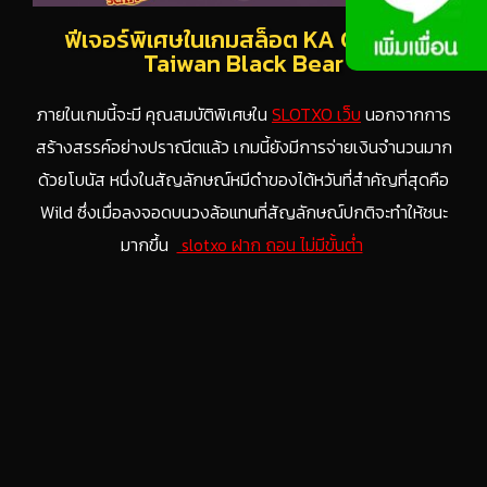
ฟีเจอร์พิเศษในเกมสล็อต KA Gaming
Taiwan Black Bear
ภายในเกมนี้จะมี คุณสมบัติพิเศษใน
SLOTXO เว็บ
นอกจากการ
สร้างสรรค์อย่างปราณีตแล้ว เกมนี้ยังมีการจ่ายเงินจำนวนมาก
ด้วยโบนัส หนึ่งในสัญลักษณ์หมีดำของไต้หวันที่สำคัญที่สุดคือ
Wild ซึ่งเมื่อลงจอดบนวงล้อแทนที่สัญลักษณ์ปกติจะทำให้ชนะ
มากขึ้น
slotxo ฝาก ถอน ไม่มีขั้นต่ำ