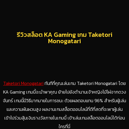
รีวิวสล็อต KA Gaming เกม Taketori
Monogatari
Taketori Monogatari
ทันทีที่คุณเล่นเกม Taketori Monogatari โดย
KA Gaming เกมนี้จะนำพาคุณ ย้ายไปยังตำนานเจ้าหญิงไม้ไผ่จากดวง
จันทร์ เกมนี้มีวิธีมากมายในการชนะ ด้วยผลตอบแทน 96% สำหรับผู้เล่น
และความผันผวนสูง ผลงานเกมสล็อตออนไลน์ที่ดีที่สดที่จะพาผู้เล่น
เข้าไปร่วมลุ้นเงินรางวัลภายในเกมนี้ เข้าเล่นเกมสล็อตออนไลน์ได้ก่อน
ใครที่นี่