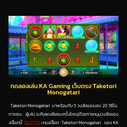
ทดลองเล่น KA Gaming เว็บตรง Taketori
Monogatari
Taketori Monogatari มาพร้อมกับ 5 วงล้อและมอบ 20 วิธีใน
การชนะ ผู้เล่น จะค้นพบชัยชนะครั้งใหญ่ด้วยการหมุนวงล้อของ
สล็อตนี้
SLOTXO
เกมสล็อต Taketori Monogatari ของ KA