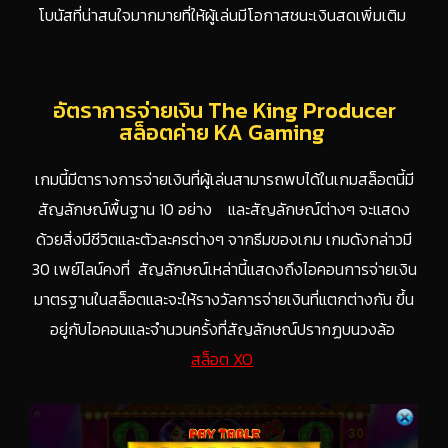
โบนัสที่น่าสนใจมากมายที่ให้ผู้เล่นมีโอกาสชนะเงินสดเพิ่มเติม
อัตราการจ่ายเงิน The King Producer
สล็อตค่าย KA Gaming ​
เกมนี้มีตารางการจ่ายเงินที่ผู้เล่นสามารถพบได้ในเกมสล็อตนี้มี
สัญลักษณ์พื้นฐาน 10 อย่าง และสัญลักษณ์ต่างๆ จะแสดง
ด้วยสิ่งมีชีวิตและตัวละครต่างๆ จากธีมของเกม เกมดังกล่าวมี
30 เพย์ไลน์คงที่ สัญลักษณ์เหล่านี้แสดงถึงไอคอนการจ่ายเงิน
มาตรฐานในสล็อตและจะให้รางวัลการจ่ายเงินที่แตกต่างกัน ขึ้น
อยู่กับไอคอนและจำนวนครั้งที่สัญลักษณ์ปรากฏบนวงล้อ
สล็อต XO