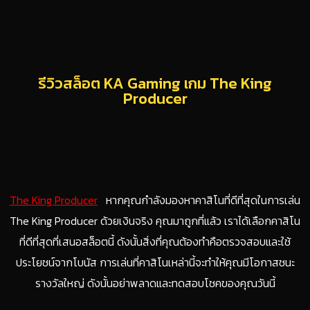
รีวิวสล็อต KA Gaming เกม The King
Producer
The King Producer
หากคุณกำลังมองหาคาสิโนที่ดีที่สุดในการเล่น
The King Producer ด้วยเงินจริง คุณมาถูกที่แล้ว เราได้เลือกคาสิโน
ที่ดีที่สุดที่เสนอสล็อตนี้ ดังนั้นสิ่งที่คุณต้องทำคือตรวจสอบและใช้
ประโยชน์จากโบนัส การเล่นที่คาสิโนเหล่านี้จะทำให้คุณมีโอกาสชนะ
รางวัลใหญ่ ดังนั้นอย่าพลาดและทดสอบโชคของคุณวันนี้